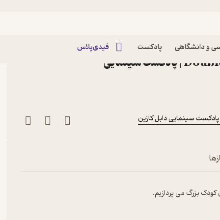
Episode Three-Taika Waititi
Episode Three-Taika
ی و دانشگاهی
پادکست
فیدی‌پلاس
Double Cousin Podcast|پادکست سینمایی
زها
ین کودک بزرگ می پردازیم.