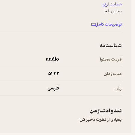
حمایت ارزی
تماس با ما
Gmail
توضیحات کامل
Twitter
Instagram
YouTube
شناسنامه
Hosted on A. See
a.com/privacy
for more information.
فرمت محتوا
audio
مدت زمان
۵۱:۳۲
زبان
فارسی
نقد و امتیاز من
بقیه را از نظرت باخبر کن: