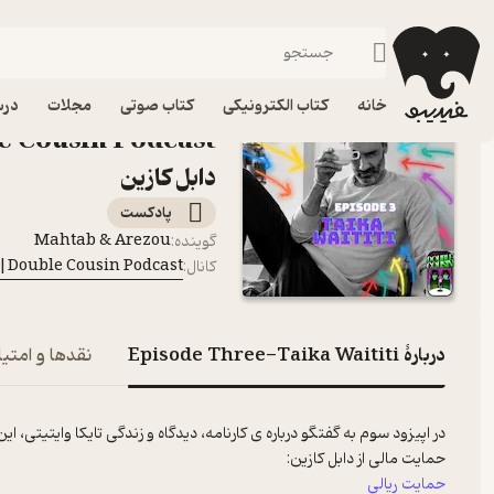
فیدیبو
پادکست‌ها
Double Cousin Podcast|پادکست سینمایی دابل کازین
اپیزود  Waititi
خانه
کتاب الکترونیکی
کتاب صوتی
مجلات
درس
دابل کازین
پادکست‌
Mahtab & Arezou
گوینده
:
Double Cousin Podcast|پادکست سینمایی دابل کازین
کانال
:
دربارۀ Episode Three-Taika Waititi
نقدها و امتیا
در اپیزود سوم به گفتگو درباره ی کارنامه، دیدگاه و زندگی تایکا وایتیتی، ا
حمایت مالی از دابل کازین:
حمایت ریالی