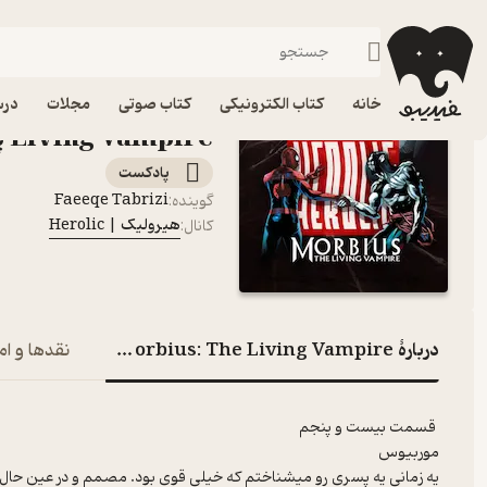
rbius: The Living Vampire
فیدیبو
پادکست‌ها
هیرولیک | Herolic
اپیزود bius: The
خانه
کتاب الکترونیکی
کتاب صوتی
مجلات
درس
Living Vampire پادکست هیرولیک | Herolic
پادکست‌
Faeeqe Tabrizi
گوینده
:
هیرولیک | Herolic
کانال
:
دربارۀ Herolic – E25 – Morbius: The Living Vampire
نقدها و ام
قسمت بیست و پنجم
موربیوس
یه زمانی یه پسری رو میشناختم که خیلی قوی بود. مصمم و در عین حال