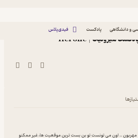
Herolic – E25 – Mo
Herolic – E25 – Mor
ی و دانشگاهی
پادکست
فیدی‌پلاس
تیازها
 مهربون .. اون می تونست تو بن بست ترین موقعیت ها، غیر ممکنو