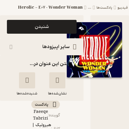
Herolic - E07 – Wonder Woman
فیدیبو
پادکست‌ها
...
اپیزود
شنیدن
Herolic
- E07 –
سایر اپیزودها
Wonder
گذاشتن این عنوان در...
Woman
پادکست
هیرولیک |
نشان‌شده‌ها
Herolic
شنیده‌شده‌ها
پادکست‌
Herolic - E07 –
Faeeqe
گوینده
:
Wonder
Tabrizi
Woman
هیرولیک |
کانال
: