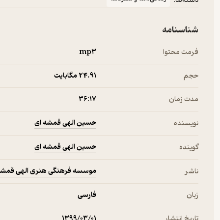
دسته‌ها:
شناسنامه
فرمت محتوا
mp۳
حجم
24.۹۱ مگابایت
مدت زمان
۳۶:۱۷
حسین الهی قمشه ای
نویسنده
حسین الهی قمشه ای
گوینده
موسسه فرهنگی هنری الهی قمشه
ناشر
زبان
فارسی
تاریخ انتشار
۱۳۹۹/۰۳/۰۱