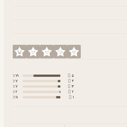
71 ٪
5
7 ٪
4
7 ٪
3
2 ٪
2
11 ٪
1