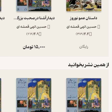
داستان عمو نوروز
دیدار آشنا در صحبت بزرگان با دکتر الهی قمشه ای
حسین الهی قمشه ای
حسین الهی قمشه ای
)
219
(
4.9
)
379
(
4.4
15,000
تومان
رایگان
از همین نشر بخوانید