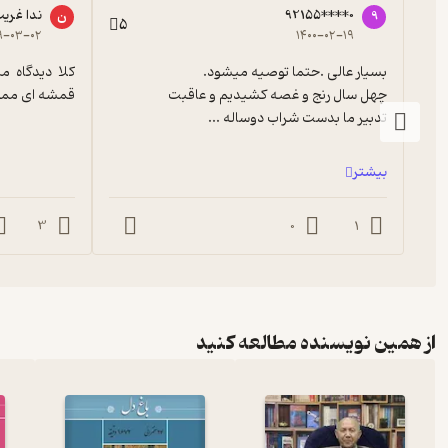
92155****0
ندا غری
9
ن
5
۹-۰۳-۰۲
۱۴۰۰-۰۲-۱۹
قمشه ای ممنون
تدبیر ما بدست شراب دوساله ...
بیشتر
3
0
1
از همین نویسنده مطالعه کنید