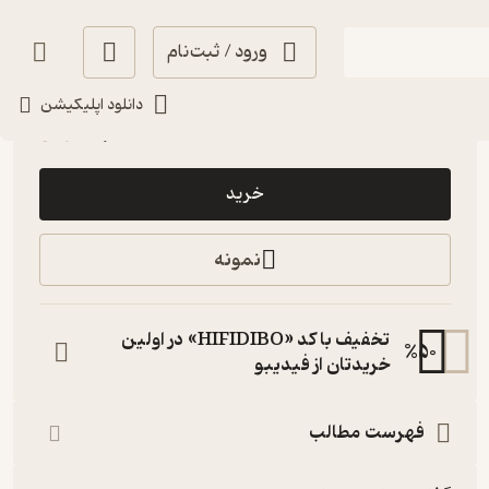
ورود / ثبت‌نام
گیرا 🧲
(
1
)
4.2
(42)
دانلود اپلیکیشن
15,000
تومان
خرید
نمونه
تخفیف با کد «HIFIDIBO» در اولین
%
50
خریدتان از فیدیبو
فهرست مطالب