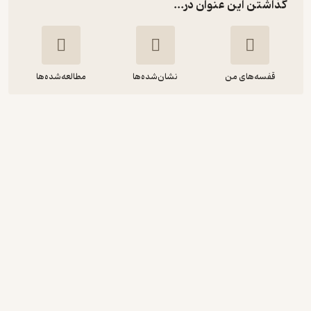
گذاشتن این عنوان در...
قفسه‌های من
نشان‌شده‌ها
مطالعه‌شده‌ها
دیدار آشنا در صحبت بزرگان با دکتر الهی
قمشه ای
حسین الهی قمشه ای
حسین الهی قمشه ای
موسسه فرهنگی هنری الهی قمشه‌ای
گیرا 🧲
(
1
)
4.2
(42)
15,000
تومان