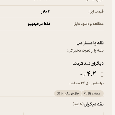
قیمت ارزی
3 دلار
مطالعه و دانلود فایل
فقط در فیدیبو
نقد و امتیاز من
بقیه را از نظرت باخبر کن:
دیگران نقد کردند
4.2
از 5
براساس رأی 42 مخاطب
آموزنده 🦉
(
1
)
حال‌خوب‌کن ✨
(
1
)
نقد دیگران
(10 نقد)