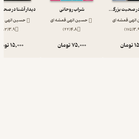
دیدار آشنا در صحبت بزرگان با دکتر الهی قمشه ای
شراب روحانی
الهی قمشه ای
حسین الهی قمشه ای
حسین الهی قم
)
93
(
3.9
)
44
(
4.8
)
175
(
3.
15
تومان
75,000
تومان
15,000
توما