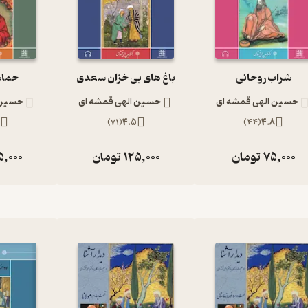
شراب روحانی
باغ های بی خزان سعدی
حماس
حسین الهی قمشه ای
حسین الهی قمشه ای
حسین 
7
)
71
(
4.5
)
44
(
4.8
75,000
تومان
125,000
تومان
5,000