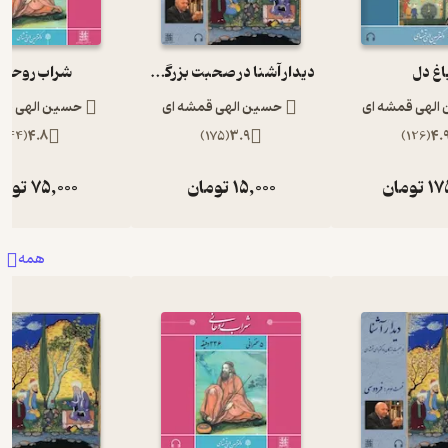
اغ دل
دیدار آشنا در صحبت بزرگان با دکتر الهی قمشه ای
شراب روحان
الهی قمشه ای
حسین الهی قمشه ای
حسین الهی قم
)
44
(
4.8
)
175
(
3.9
)
126
(
4.
17
تومان
15,000
تومان
75,000
توما
همه