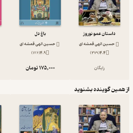
داستان عمو نوروز
باغ دل
حسین الهی قمشه ای
حسین الهی قمشه ای
)
126
(
4.9
)
379
(
4.4
175,000
تومان
رایگان
از همین گوینده بشنوید