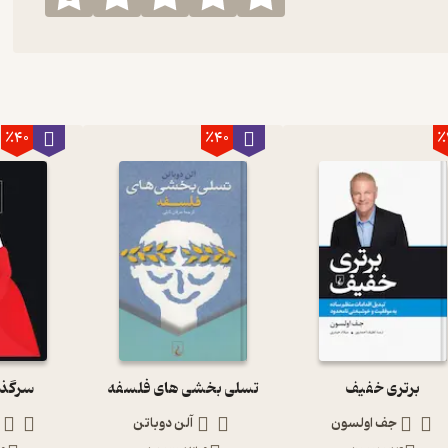
٪40
٪40
٪
برتری خفیف
تسلی بخشی های فلسفه
سرگذش
جف اولسون
آلن دوباتن