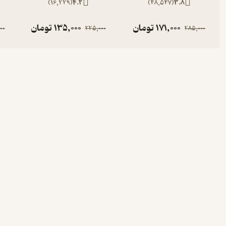
)
16,229
(
4.2
)
48,547
(
3.8
171,000
تومان
135,000
تومان
00
225,000
285,000