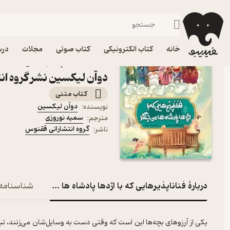
داستان
فیدیبو
کتاب الکترونیکی
کودک
خانه
کتاب الکترونیکی
کتاب صوتی
مجلات
درس
کتاب فناناپذیرهایی که با ا
دوآن لیکسین نشر گروه ان
کتاب متنی
دوآن لیکسین
نویسنده
:
سمیه نوروزی
مترجم
:
گروه انتشاراتی ققنوس
ناشر
:
دربارۀ فناناپذیرهایی که با اژدها پادشاه ها می جنگد
شناسنامه
یکی از آرزوهای بچه‌‌ها این است که وقتی دست به وسایل‌شان می‌زنند، تبد