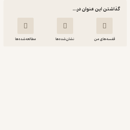
گذاشتن این عنوان در...
قفسه‌های من
نشان‌شده‌ها
مطالعه‌شده‌ها
فناناپذیرهایی که با اژدها پادشاه ها می
جنگد
دوآن لیکسین
سمیه نوروزی
گروه انتشاراتی ققنوس
منتظر امتیاز
40,500
67,500
٪
40
تومان