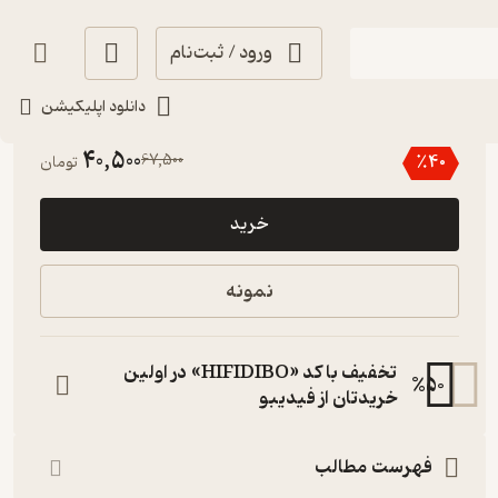
ورود / ثبت‌نام
دانلود اپلیکیشن
منتظر امتیاز
40,500
67,500
٪
40
تومان
خرید
نمونه
تخفیف با کد «HIFIDIBO» در اولین
%
50
خریدتان از فیدیبو
فهرست مطالب