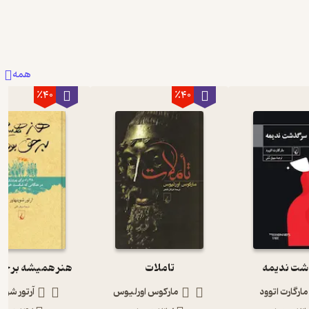
همه
٪40
٪40
ت ندیمه
تاملات
هنر همیشه بر حق
مارگارت اتوود
مارکوس اورلیوس
آرتور شوپن