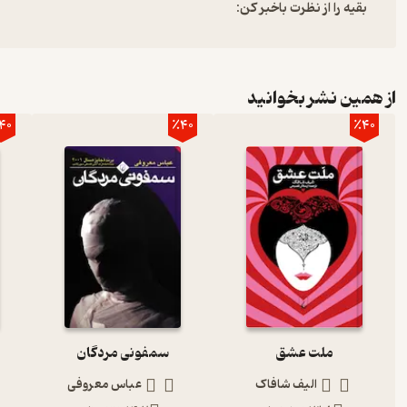
بقیه را از نظرت باخبر کن:
از همین نشر بخوانید
40
٪40
٪40
ملت عشق
سمفونی مردگان
الیف شافاک
عباس معروفی