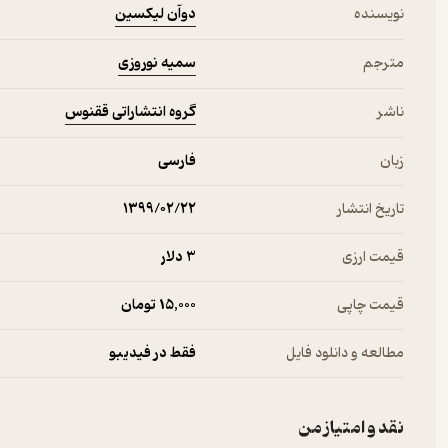
دوآن لیکسین
نویسنده
سمیه نوروزی
مترجم
گروه انتشاراتی ققنوس
ناشر
زبان
فارسی
تاریخ انتشار
۱۳۹۹/۰۲/۲۲
قیمت ارزی
3 دلار
قیمت چاپی
15,000 تومان
مطالعه و دانلود فایل
فقط در فیدیبو
نقد و امتیاز من