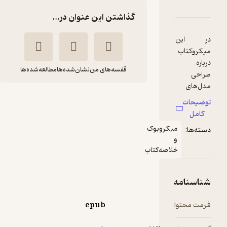
رۀ ناحیه سودآوری
شناسنامه
نقدها و امتیازها
گذاشتن این عنوان در...
این
وکتاب
قفسه‌های من
نشان‌شده‌ها
مطالعه‌شده‌ها
ی
های
ناحیه سودآوری
 کار و
حات
 گرفتن
آدریان
گروه
مل
ناحیه
سایوتزکی
سبکتو
میکروبوک
ها:
وری
و
سبکتو
ت
خلاصه‌کتاب
یم.
دا از
19,800
5
(1)
تومان
ت‌های
سنامه
اتژیک
کسب و
 محتوا
epub
ی‌گوییم
پس به