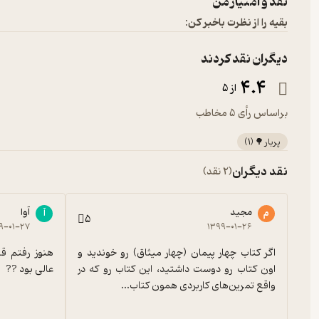
نقد و امتیاز من
بقیه را از نظرت باخبر کن:
دیگران نقد کردند
4.4
از 5
براساس رأی 5 مخاطب
پربار 🌳
(
1
)
نقد دیگران
(2 نقد)
مجید
آوا
م
آ
5
۹-۰۱-۲۷
۱۳۹۹-۰۱-۲۶
اگر کتاب چهار پیمان (چهار میثاق) رو خوندید و 
اون کتاب رو دوست داشتید، این کتاب رو که در 
عالی بود ??
واقع تمرین‌های کاربردی همون کتاب...