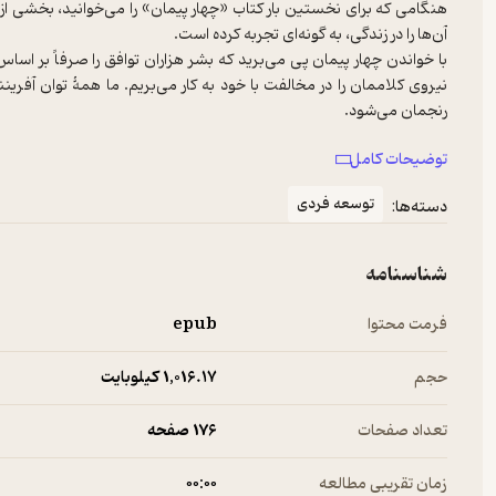
هنگامی که برای نخستین بار کتاب «چهار پیمان» را می‌خوانید، بخشی از شم
با خواندن چهار پیمان پی‌ می‌برید که بشر هزاران توافق را صرفاً بر اسا
نیروی کلاممان را در مخالفت با خود به کار می‌‌بریم. ما همۀ توان آفری
چهار پیمان، ابزاری‌ست برای یک دگرگونی بزرگ که شما را در جهت پایا
توضیحات کامل
زیستن رهنمون می‌شود. این پیمان‌ها شما را در راستای پایان بخشیدن
هم شکستن توافق‌هایی سوق می‌دهند که ابراز خلاقیتتان را محدود می
توسعه فردی
دسته‌ها:
هدف من از کتاب «چهار پیمان»، آفریدن پیام‌آوری بود که بتواند وارد تصور 
باشید، دیگر می‌دانید که چهار پیمان چه کارهایی می‌توانند بکنند. این پی
شناسنامه
پیمانی که با خود بسته‌اید، رخنه کنند و شما را به تردید بیندازند. این
فرمت محتوا
epub
چهار پیمان مانند نقشه‌ای‌ست که همۀ مسیرهای متفاوت رسیدن به مقصد 
شیوه‌های گوناگون آن است. اما این نقشه، تنها نیمی از کار است و شما 
حجم
1,016.۱۷ کیلوبایت
پیام‌آوری‌ست که نیمی از رابطه به شمار می‌آید و شما نیمۀ دیگر آن هستی
تعداد صفحات
176 صفحه
زمان تقریبی مطالعه
۰۰:۰۰