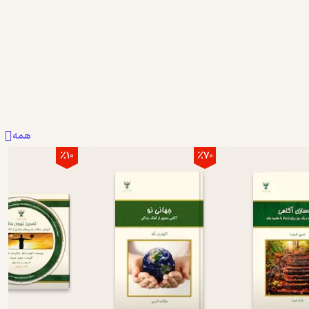
همه
٪10
٪70