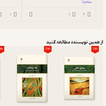
بیشتر
1
1
4
از همین نویسنده مطالعه کنید
70
٪70
٪70