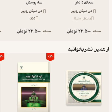
صدای دانش
سه پرسش
دن میگل روییز
دن میگل روییز
منتظر امتیاز
5
(
1
)
22,500
تومان
22,500
تومان
0
75,000
75,000
از همین نشر بخوانید
70
٪70