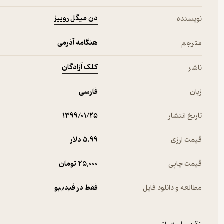
دن میگل روییز
نویسنده
هنگامه آذرمی
مترجم
کلک آزادگان
ناشر
زبان
فارسی
تاریخ انتشار
۱۳۹۹/۰۱/۲۵
قیمت ارزی
5.۹۹ دلار
قیمت چاپی
25,000 تومان
مطالعه و دانلود فایل
فقط در فیدیبو