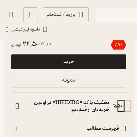
ورود / ثبت‌نام
دانلود اپلیکیشن
پربار 🌳
(
1
)
4.4
(5)
22,500
75,000
٪
70
تومان
خرید
نمونه
تخفیف با کد «HIFIDIBO» در اولین
%
50
خریدتان از فیدیبو
فهرست مطالب