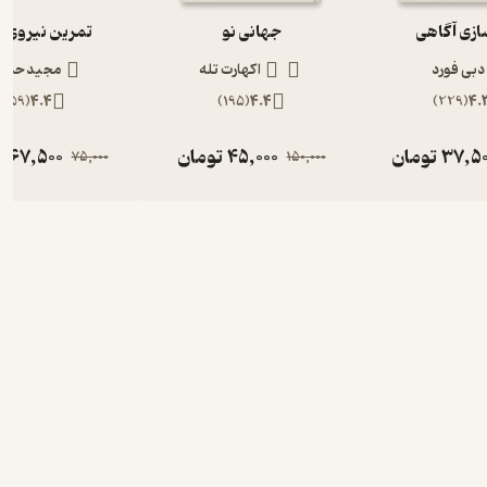
ازی آگاهی
جهانی نو
تمرین نیروی 
دبی فورد
اکهارت تله
مجید حمی
)
59
(
4.4
)
195
(
4.4
)
229
(
4.
37,5
تومان
45,000
تومان
67,500
ت
75,000
150,000