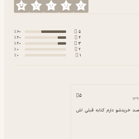
60 ٪
5
20 ٪
4
20 ٪
3
0 ٪
2
0 ٪
1
5
۱۳۹
هنوز رفتم قصد خریدشو دارم کتابه قبلی اش 