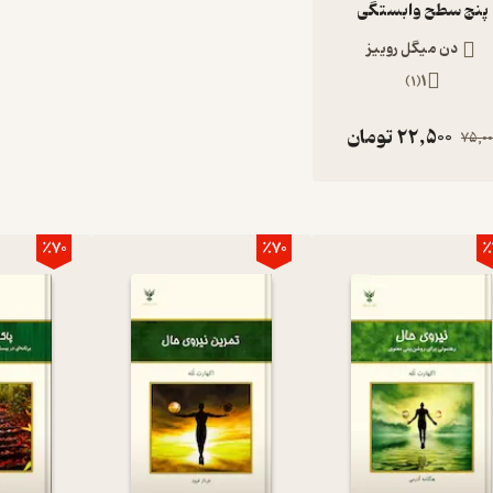
پنج سطح وابستگی
دن میگل روییز
)
1
(
1
22,500
تومان
75,00
٪70
٪70
٪