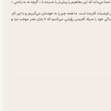
ا می‌داند که این مفاهیم را پیش‌تر یا شنیده یا - گرچه نه به راحتی -
س فرضیات آفریده است. ما همه چیز را به خودمان می‌گیریم و با این کار،
نندگی خود را صرف آفریدن رؤیایی می‌کنیم که تا پایان عمر موجب درد و
ن بخشیدن به قضاوت، به ویژه خودداوری و آغاز تمرین راهی دیگر برای
 به احساس گناه، خجالت و طرد کردن خود هدایت می‌کنند و به سوی در
‌سازند. همچنین توافق‌های گذشته را با پیمان‌هایی جدید جایگزین
خواننده شود و دیدگاه او را تغییر دهد. اگر این پیمان‌ها را تمرین کرده
مان‌ها می‌توانند یکراست وارد نظام اعتقادی شما شوند و به درون هزاران
 چهار پیمان به شکلی سحرآمیز - زیرا آن‌ها جادویی هستند - و به آرامی،
را به شما نشان‌ می‌دهد. سادگی این پیمان‌ها در به کارگیری آسان و
نیمۀ دیگر آن هستید. در هر رابطه‌ای، دو نیمه وجود دارد. این کتاب،
د و زیبایی این رابطه در همین است: نیمۀ شما.