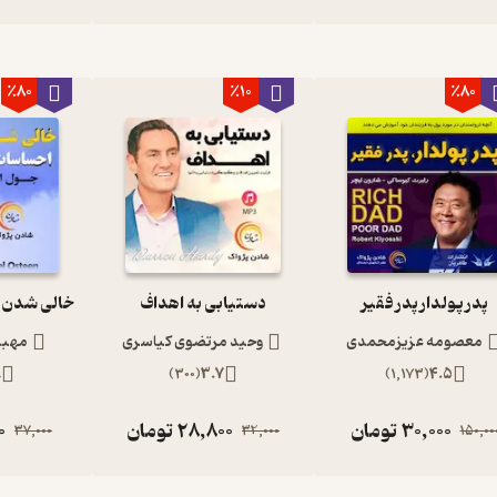
٪80
٪10
٪80
پدر پولدار پدر فقیر
دستیابی به اهداف
معصومه عزیزمحمدی
وحید مرتضوی کیاسری
مهبد
9
)
300
(
3.7
)
1,173
(
4.5
30,000
تومان
28,800
تومان
0
37,000
32,000
150,00