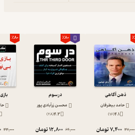
٪80
٪80
٪
ذهن آگاهی
در سوم
بازی
حامد بیطرفان
محسن زرآبادی پور
حا
)
28
(
4.3
)
16
(
4.1
7,400
تومان
12,800
تومان
0
33,000
64,000
37,000