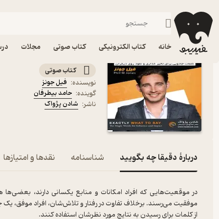
روابط اجتماعی
فیدیبو
کتاب صوتی
روانشناسی
کتاب صوتی دقیقا چه بگوی
خانه
کتاب الکترونیکی
کتاب صوتی
مجلات
درس
کلمات جادویی برای تاثیرگذاری و نفوذ ر
کتاب صوتی
فیل جونز
نویسنده
:
حامد بیطرفان
گوینده
:
شادن پژواک
ناشر
:
دربارۀ دقیقا چه بگویید
شناسنامه
نقدها و امتیازها
در موقعیت‌هایی که افراد امکانات و منابع یکسانی دارند، بعضی‌ها 
موفقیت می‌‌رسند. برخلاف تفاوت در رفتار و تلاش‌شان، افراد موفق، یک چی