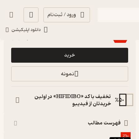
ورود / ثبت‌نام
آموزنده 🦉
(
2
)
4.1
(68)
دانلود اپلیکیشن
8,400
42,000
٪
80
تومان
خرید
نمونه
تخفیف با کد «HIFIDIBO» در اولین
%
50
خریدتان از فیدیبو
فهرست مطالب
٪10