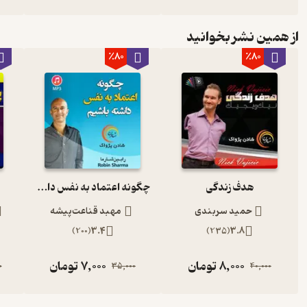
از همین نشر بخوانید
٪80
٪80
هدف زندگی
چگونه اعتماد به نفس داشته باشیم ؟
حمید سربندی
مهبد قناعت‌پیشه
)
200
(
3.4
)
235
(
3.8
8,000
تومان
7,000
تومان
0
35,000
40,000