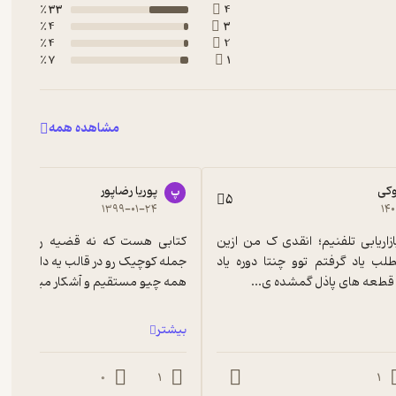
33 ٪
4
4 ٪
3
4 ٪
2
7 ٪
1
مشاهده همه
وکی
پوریا رضاپور
پ
5
۱۳۹۹-۰۱-۲۴
۱۴
من مدرس بازاریابی تلفنیم؛ انقدی ک من ازین 
کتاب کوتاه نطلب یاد گرفتم توو چنتا دوره یاد 
 قطعه های پاذل گمشده ی...
همه چیو مستقیم و آشکار میگه و به ن
بیشتر
0
1
1