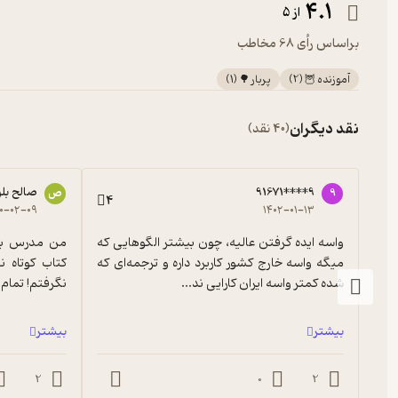
4.1
از 5
براساس رأی 68 مخاطب
آموزنده 🦉
(
2
)
پربار 🌳
(
1
)
نقد دیگران
(40 نقد)
91671****9
صالح بل
9
ص
4
۰۰-۰۲-۰۹
۱۴۰۲-۰۱-۱۳
واسه ایده گرفتن عالیه، چون بیشتر الگوهایی که 
میگه واسه خارج کشور کاربرد داره و ترجمه‌ای که 
شده کمتر واسه ایران کارایی ند...
نگرفتم! تمام
بیشتر
بیشتر
2
0
2