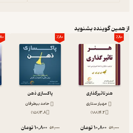
از همین گوینده بشنوید
80
٪80
٪80
هنر تاثیرگذاری
پاکسازی ذهن
مهیار ستاری
حامد بیطرفان
)
158
(
3.8
)
188
(
4.2
10,800
تومان
10,800
تومان
54,000
54,000