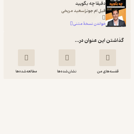
دقیقا چه بگویید
فیل ام جونز
سعید مریخی
خواندن نسخۀ متنی
گذاشتن این عنوان در...
قفسه‌های من
نشان‌شده‌ها
مطالعه‌شده‌ها
دقیقا چه بگویید
فیل جونز
حامد بیطرفان
شادن پژواک
آموزنده 🦉
(
2
)
4.1
(68)