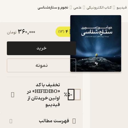
نجوم و ستاره‌شناسی
کتاب الکترونیکی
علمی
360,000
4
کتاب
(13)
تومان
خودآموز
خرید
تصویری
ستاره
نمونه
شناسی اثر
ریچارد
تخفیف با کد
تالکوت
«HIFIDIBO» در
%
50
اولین خریدتان از
نشر
فیدیبو
انتشارات
حکمت
فهرست مطالب