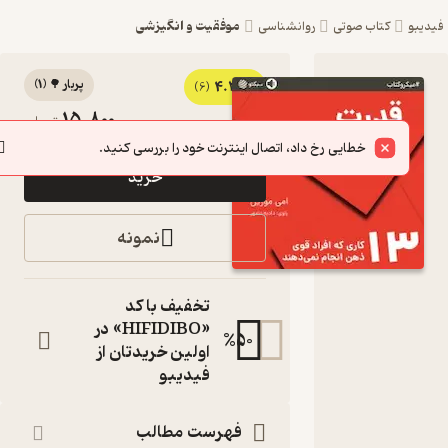
موفقیت و انگیزشی
یبو
کتاب صوتی
روانشناسی
پربار 🌳
(
1
)
4.3
کتاب
(6)
15,800
تومان
صوتی
خطایی رخ داد، اتصال اینترنت خود را بررسی کنید.
قدرت را
خرید
دوباره پس
بگیر اثر
نمونه
امی
مورین
تخفیف با کد
۱۳ کاری که افراد
«HIFIDIBO» در
%
50
قوی ذهن انجام
اولین خریدتان از
نمی دهند
فیدیبو
کتاب
صوتی
نویسنده
:
فهرست مطالب