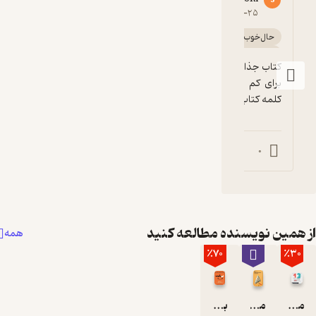
f
s
4
۱۴۰۰-۰۱-۰۸
۱۴۰۵-۰۲-۲۵
حال‌خوب‌کن ✨
سرگرم‌کننده 🧩
کتاب مفیدی بود
انگیزه‌بخش 🚀
پربار 🌳
کتاب جذاب و مفیدیه و کوتاه بودنش اصلا دلیلی 
برای کم بار بودنش نیست و به معنای واقعی 
کلمه کتاب پرباریه.
0
0
0
0
همین نویسنده مطالعه کنید
همه
٪70
٪3
میکروبوک صوتی سیزده کاری که افراد با روحیه قوی انجام نمی دهند
میکروبوک 13 کاری که افراد با روحیه قوی انجام نمی دهند
بی‌رقیب