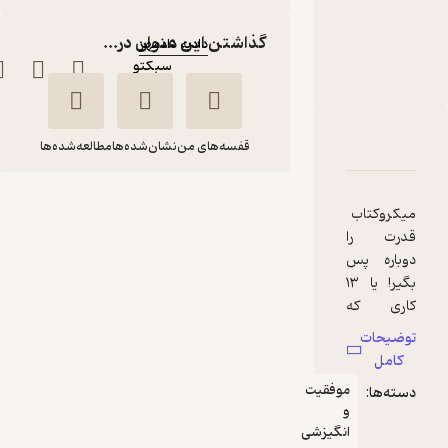
امی مورین
گوینده
:
گذاشتن این عنوان در...
دادبه دادمهر
سبکتو
ناشر
:
دربارۀ قدرت را دوباره پس بگیر
شناسنامه
نقدها و امتیازها
قفسه‌های من
نشان‌شده‌ها
مطالعه‌شده‌ها
قدرت را دوباره پس
میکروکتاب
بگیر
قدرت را
امی مورین
دادبه دادمهر
دوباره پس
بگیر! یا ۱۳
سبکتو
کاری که
افراد قوی
توضیحات
ذهن انجام
پربار 🌳
(
1
)
4.3
(6)
کامل
نمی‌دهند،
15,800
موفقیت
دسته‌ها:
تومان
به شما
و
نشان
انگیزشی
می‌دهد که