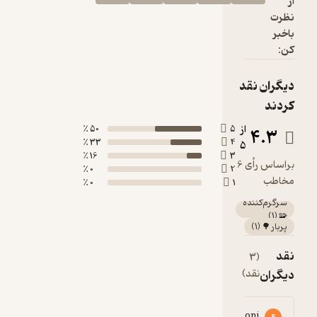
از
نظرت
باخبر
کن:
دیگران نقد
کردند
از
50 ٪
5
4.3
33 ٪
4
5
16 ٪
3
براساس رأی 6
0 ٪
2
مخاطب
0 ٪
1
سرگرم‌کننده
)
1
(
🧩
پربار 🌳
(
1
)
نقد
(3
دیگران
نقد)
faz p
sam majnoni