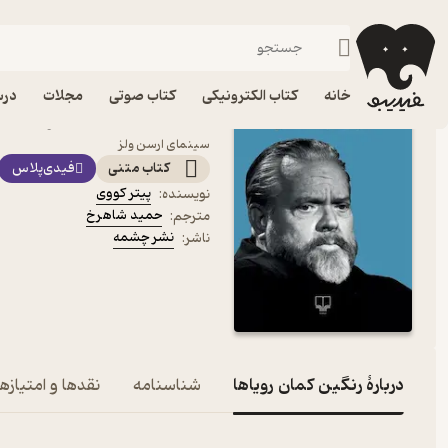
سینما و تیاتر
فیدیبو
کتاب الکترونیکی
هنر
خانه
کتاب الکترونیکی
کتاب صوتی
مجلات
درس
کتاب رنگین کمان رویاها ا
سینمای ارسن ولز
کتاب متنی
فیدی‌پلاس
پیتر کووی
نویسنده
:
حمید شاهرخ
مترجم
:
نشر چشمه
ناشر
:
دربارۀ رنگین کمان رویاها
شناسنامه
نقدها و امتیازها