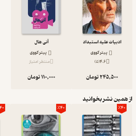
ادبیات علیه استبداد
آنی هال
پیتر کووی
پیتر کووی
4.6
(
5
)
منتظر امتیاز
245,500
تومان
110,000
تومان
از همین نشر بخوانید
40
٪40
٪40