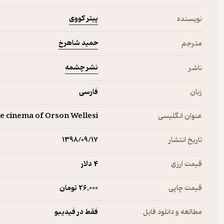
آرکادین می‌گوید: «بیایید بنوشیم، به سلامتی آن‌هایی که، به گفته‌ی 
پیتر کووی
نویسنده
باشد.» پایدارترین جنبه‌ی زندگی حرفه‌یی اُرسن ولز همین صداقتی‌ست 
حمید شاهرخ
مترجم
مطبوعات انگلیس
کارم به من داده شده است. نسخه‌هایی از فیلم که تدوین خود من بود ف
نشر چشمه
ناشر
جامعه‌ی سینمایی به قصد پس دادن کفاره‌ی طرز تلقی‌شان از ولز.
زبان
فارسی
عنوان انگلیسی
e cinema of Orson Wellesi
تاریخ انتشار
۱۳۹۸/۰۹/۱۷
قیمت ارزی
4 دلار
قیمت چاپی
26,000 تومان
مطالعه و دانلود فایل
فقط در فیدیبو