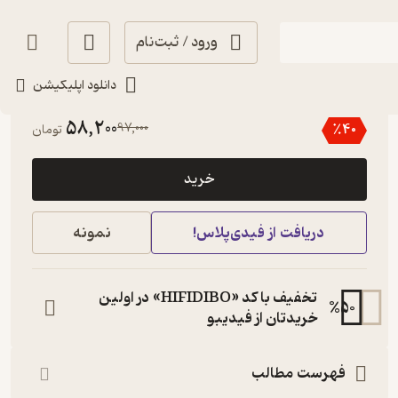
ورود / ثبت‌نام
دانلود اپلیکیشن
5
(5)
58,200
97,000
٪
40
تومان
خرید
دریافت از فیدی‌پلاس!
نمونه
تخفیف با کد «HIFIDIBO» در اولین
%
50
خریدتان از فیدیبو
فهرست مطالب