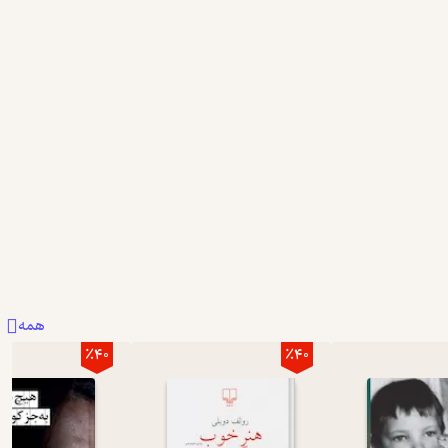
همه
٪40
٪40