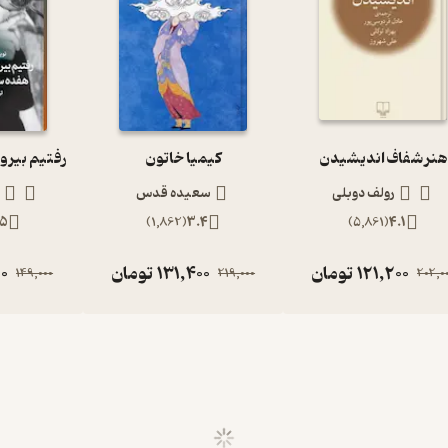
هنر شفاف اندیشیدن
کیمیا خاتون
رولف دوبلی
سعیده قدس
.5
)
1,862
(
3.4
)
5,861
(
4.1
121,200
تومان
131,400
تومان
0
149,000
219,000
202,0