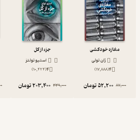
مغازه خودکشی
جزء از کل
ژان تولی
استیو تولتز
)
10,424
(
4
)
17,888
(
4
52,200
تومان
203,400
تومان
00
339,000
87,000