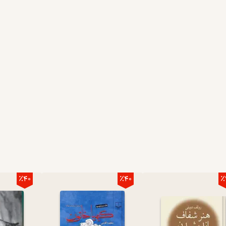
٪40
٪40
٪