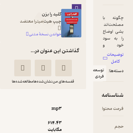
کلید را بزن
با
چیپ هیث
میترا معتضد
ند
اع
خواندن نسخۀ متنی
ود
و
گذاشتن این عنوان در...
ان
د.
ان
توسعه
فردی
که
قفسه‌های من
نشان‌شده‌ها
مطالعه‌شده‌ها
حت
دو
مه
کلید را بزن
چیپ هیث
میلادفتوحی
وا
mp۳
هن
نوین کتاب
و
614.۴۳
مگابایت