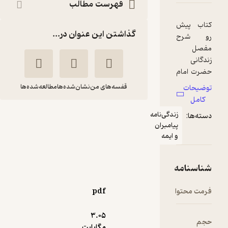
فهرست مطالب
گذاشتن این عنوان در...
قفسه‌های من
نشان‌شده‌ها
مطالعه‌شده‌ها
زندگانی امام حسن
دگی‌نامه
امبران
مجتبی (ع)
ایمه
هاشم رسولی محلّاتی
دفتر نشر فرهنگ اسلامی
pdf
خوش‌خوان 📚
(
1
)
4.5
(12)
141,300
157,000
٪
10
تومان
3.۰۵
مگابایت