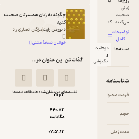
چگونه به زبان همسرتان صحبت
کنید
ه نورمن رایت
مژگان انصاری راد
خواندن نسخۀ متنی
قیت
گذاشتن این عنوان در...
زشی
قفسه‌های من
نشان‌شده‌ها
مطالعه‌شده‌ها
mp۳
چگونه به زبان
440.۸۳
مگابایت
همسرتان صحبت
کنید
۰۷:۵۱:۱۳
اچ نورمن
رضا