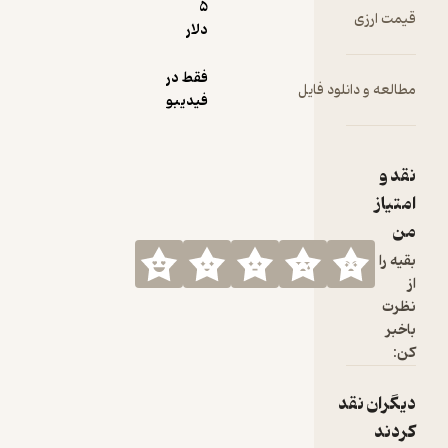
5
دلار
فقط در
 فایل
فیدیبو