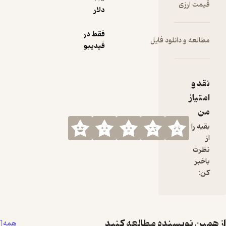
دلار
فقط در
فیدیبو
لعه کنید
همه