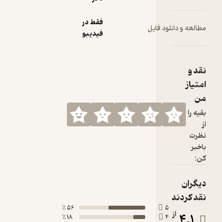
فقط در
 فایل
فیدیبو
56 ٪
18 ٪