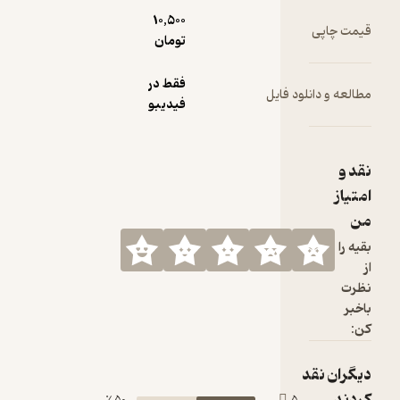
10,500
تومان
فقط در
ود فایل
فیدیبو