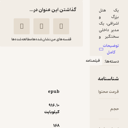
گذاشتن این عنوان در...
قفسه‌های من
نشان‌شده‌ها
مطالعه‌شده‌ها
هتل بزرگ بوداپست
یلمنامه
وس اندرسون
نشر سفیدسار
epub
25,000
4.5
(2)
تومان
916.۱۰
کیلوبایت
168
دریافت از