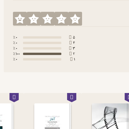
0 ٪
5
0 ٪
4
0 ٪
3
100 ٪
2
0 ٪
1