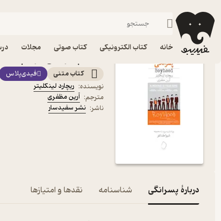
فیلمنامه
فیدیبو
کتاب الکترونیکی
ادبیات
ادبیات نمایشی
خانه
کتاب الکترونیکی
کتاب صوتی
مجلات
درس
کتاب پسرانگی اثر ریچارد 
کتاب متنی
فیدی‌پلاس
ریچارد لینکلیتر
نویسنده
:
آرین مظفری
مترجم
:
نشر سفیدسار
ناشر
:
دربارۀ پسرانگی
شناسنامه
نقدها و امتیازها