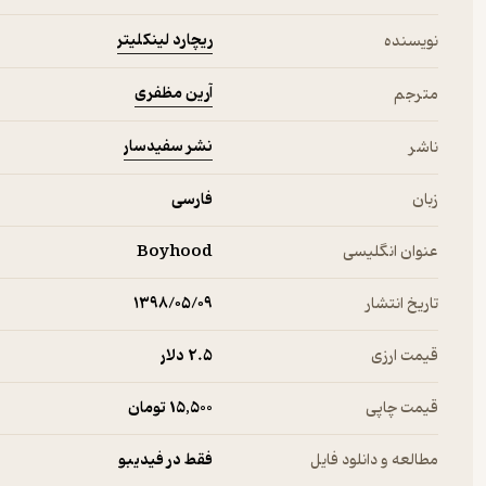
ریچارد لینکلیتر
نویسنده
آرین مظفری
مترجم
نشر سفیدسار
ناشر
زبان
فارسی
عنوان انگلیسی
Boyhood
تاریخ انتشار
۱۳۹۸/۰۵/۰۹
قیمت ارزی
2.۵ دلار
قیمت چاپی
15,500 تومان
مطالعه و دانلود فایل
فقط در فیدیبو