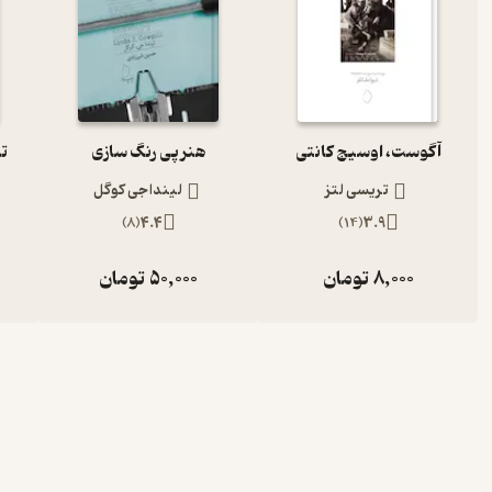
آگوست، اوسیج کانتی
هنر پی رنگ سازی
تد
تریسی لتز
لیندا جی کوگل
)
8
(
4.4
)
14
(
3.9
8,000
تومان
50,000
تومان