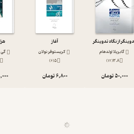
وینگر از نگاه تدوینگر
آغاز
هزا
گابریلا اولدهام
کریستوفر نولان
گی ی
)
6
(
5
)
12
(
3.8
50,000
تومان
6,800
تومان
,000