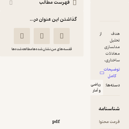
فهرست مطالب
سازی معادلات ساختاری در داده های پرسش نامه ای به کمک نرم افزار 24
امه
دها و امتیازها
گذاشتن این عنوان در...
قفسه‌های من
نشان‌شده‌ها
مطالعه‌شده‌ها
مدل سازی معادلات
ساختاری در داده های
پرسش نامه ای به
یاضی
کمک نرم افزار
آمار
AMOS24
ابراهیم فربد
مهرگان قلم
pdf