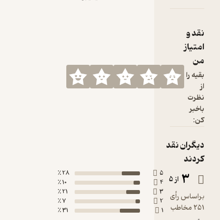
نقد و
امتیاز
من
بقیه را
از
نظرت
باخبر
کن:
دیگران نقد
کردند
28 ٪
5
3
از 5
10 ٪
4
21 ٪
3
براساس رأی
7 ٪
2
251 مخاطب
31 ٪
1