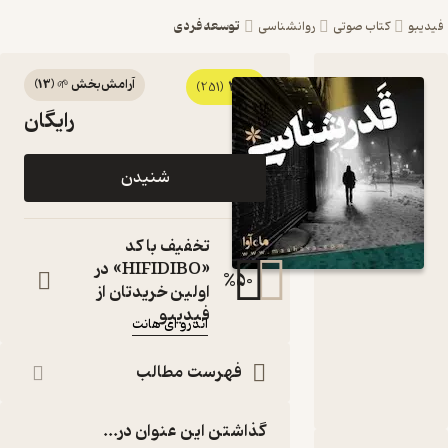
توسعه فردی
یبو
کتاب صوتی
روانشناسی
آرامش‌بخش 🌱
(
13
)
3
کتاب
(251)
رایگان
صوتی
قدرشناسی
شنیدن
اثر اندرو ای
هانت
تخفیف با کد
کتاب
«HIFIDIBO» در
%
50
صوتی
اولین خریدتان از
نویسنده
:
فیدیبو
اندرو ای هانت
گوینده
:
رضا عمرانی
فهرست مطالب
ماه آوا
ناشر
:
گذاشتن این عنوان در...