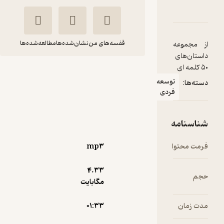
دربارۀ قدرشناسی
شناسنامه
نقدها و امتیازها
قفسه‌های من
نشان‌شده‌ها
مطالعه‌شده‌ها
از مجموعه
داستان‌های
۵۰ کلمه ای
قدرشناسی
توسعه
دسته‌ها:
اندرو ای هانت
رضا عمرانی
فردی
ماه آوا
شناسنامه
آرامش‌بخش 🌱
(
13
)
3
(251)
فرمت محتوا
mp۳
رایگان
4.۳۳
حجم
مگابایت
مدت زمان
۰۱:۳۳