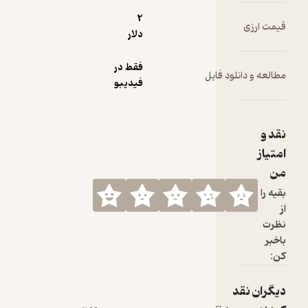
2
دلار
فقط در
 فایل
فیدیبو