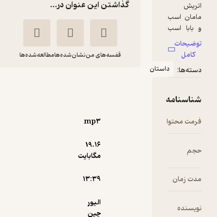
گذاشتن این عنوان در...
قفسه‌های من
نشان‌شده‌ها
مطالعه‌شده‌ها
ان
اسبی به نام هانا
الیور چین
غزل قنبرزاده
آوارسا
mp۳
10,000
4.7
19.۱۶
(3)
تومان
مگابایت
۱۳:۳۹
دریافت از
نمونه
الیور
فیدی‌پلاس!
چین