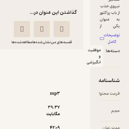
گذاشتن این عنوان در...
قفسه‌های من
نشان‌شده‌ها
مطالعه‌شده‌ها
قیت
10 قانون موفقیت
زشی
باب
محسن
پراکتور
پرتویی
شادن پژواک
mp۳
4.8
(10)
39.۳۷
7,000
35,000
٪
80
تومان
مگابایت
۴۲:۰۹