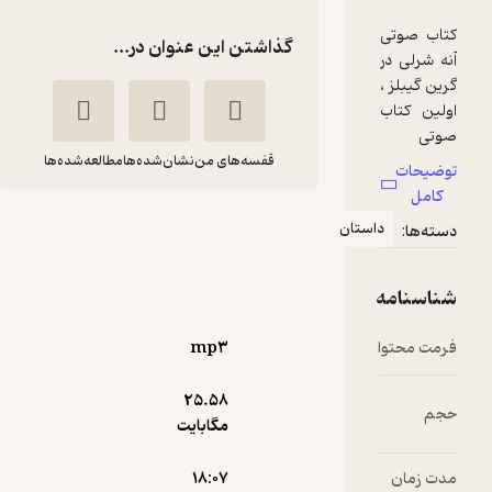
گذاشتن این عنوان در...
قفسه‌های من
نشان‌شده‌ها
مطالعه‌شده‌ها
آنه شرلی غافلگیری
ان
متیو کاتبرت
لوسی ماد
محسن
مونتگومری
عموزاده
mp۳
آوارسا
25.۵۸
سرگرم‌کننده 🧩
(
1
)
3.8
(76)
مگابایت
10,000
تومان
۱۸:۰۷