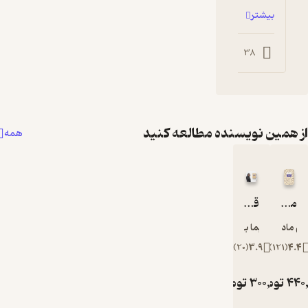
1
15
4
ه مطالعه کنید
همه
ست
ن