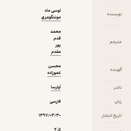
لوسی ماد
مونتگومری
دریافت از
نمونه
فیدی‌پلاس!
محمد
قدم
پور
مقدم
محسن
عموزاده
آوارسا
فارسی
۱۳۹۷/۰۳/۳۰
2.۵