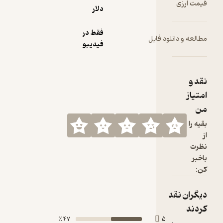
دلار
فقط در
 فایل
فیدیبو
47 ٪