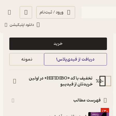
ورود / ثبت‌نام
دانلود اپلیکیشن
50,000
4.2
(11)
تومان
خرید
دریافت از فیدی‌پلاس!
نمونه
تخفیف با کد «HIFIDIBO» در اولین
%
50
خریدتان از فیدیبو
فهرست مطالب
٪30