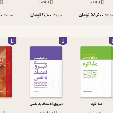
)
17
(
4.4
)
62
(
4.4
عبارت‌اند از: عصبانیت، نفرت، شرم، گناه و ترس یا نگرانی. این انرژی‌ها
58,500
تومان
11,100
تومان
00
200,000
37,000
97,50
! اگر افکار خود را متوجه فرکانس‌های بالاتر، عشق، همدلی، مهربانی،
ای بالا را خواهید داشت تا ببخشید. این انرژی‌های بالاتر و سریع‌تر که
 و از بین می‌برند. درست مانند روشنایی که باعث می‌شود تاریکی از بین
ید و درونتان را متحول می‌کنید. سعی کنید در افکار خود دیدگاه و نگرشی
د که فقط شما را دوست دارد و شما را تأیید می‌کند. باید مدت مشخصی از
گاه شامل دیگران نیز می‌شود، یعنی احساس می‌کنید دیگران را نیز دوست
شما برمی گردد و درنهایت قادر خواهید بود که عشق و شادی را برای هر
یین، تمسخر یا نفرت یا گناه می‌شود به خود بیابید و حتی الامکان درست
که برای تغییر فکرتان داشته‌اید، دوست بدارید.
مذاکره
نیروی اعتماد به نفس
برایان تریسی
برایان تریسی