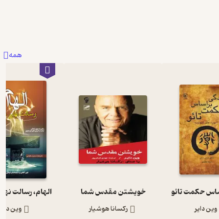
همه
ساس حکمت تائو
خویشتن مقدس شما
الهام، رسالت نها
وین دایر
رکسانا هوشیار
وین دایر