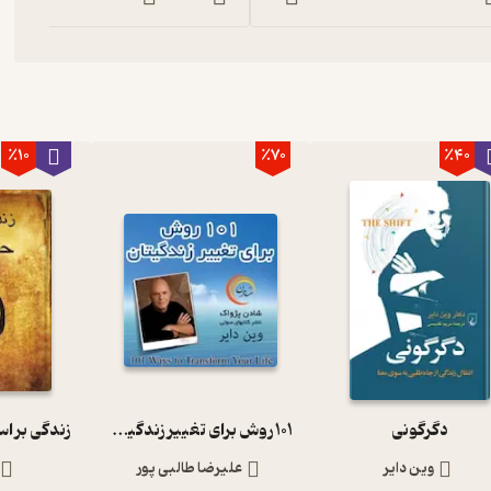
ی‌خواهید باشید
٪10
٪70
٪40
، دوری کنید
رترین و مورد احترام‌ترین افراد در زمینه توانمندسازی و خودیاری است. او
ودکی که در یتیم‌خانه‌ها گذراند اما تحصیلات خود را ادامه داد و توانست
ای خود بر موانع بسیاری غلبه کرده است. امروز او بیشتر وقت خود را برای
 هم همین کار را انجام دهند.
دگرگونی
101 روش برای تغییر زندگیتان
زندگی بر ا
وین دایر
علیرضا طالبی پور