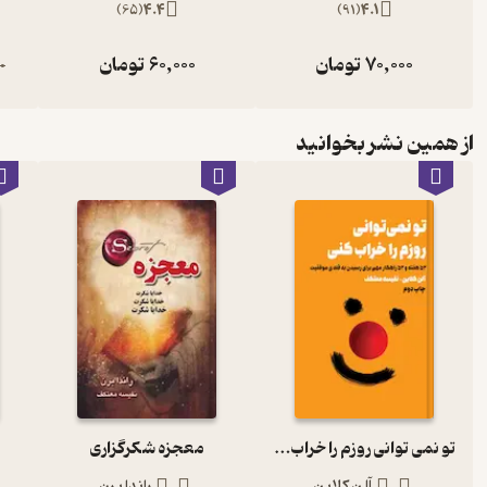
)
65
(
4.4
)
91
(
4.1
انرژی‌های پایین، انرژی‌های پایین را جذب می‌کنند. برخی انرژی‌های پایین 
70,000
تومان
60,000
تومان
0
نه‌تنها شما را ضعیف می‌کنند بلکه همان نوع انرژی را نیز جذب می‌کنند
آرامش و شادی کنید، همین نوع انرژی‌ها را جذب خواهید نمود و این انرژی‌ه
به شما قدرت می‌بخشند، به طور خودکار انرژی‌های پایین‌تر را خنثی کرده
از همین نشر بخوانید
برود.
عشق و احترام نسبت به خودتان
اگر خود را بیشتر دوست بدارید، انرژی‌های بالاتر و سریع‌تر را جذب می‌کن
داشته باشید که همواره در اختیارتان باشد. آن بعد الهی خود را تصور کنی
روز را در نظر بگیرید که فقط به این موضوع فکر کنید! به تدریج این دید
دارید حتی اگر فقط برای یک یا دو دقیقه باشد کم‌کم این انرژی به سوی 
کسی و هر پدیده‌ای در جهان بفرستید. وقتی افکارتان متوجه انرژی‌های پا
در همان لحظه فکرتان را تغییر دهید، حداقل خود را به خاطر همین توجهی 
تو نمی توانی روزم را خراب کنی
معجزه شکرگزاری
آلن کلاین
راندا برن