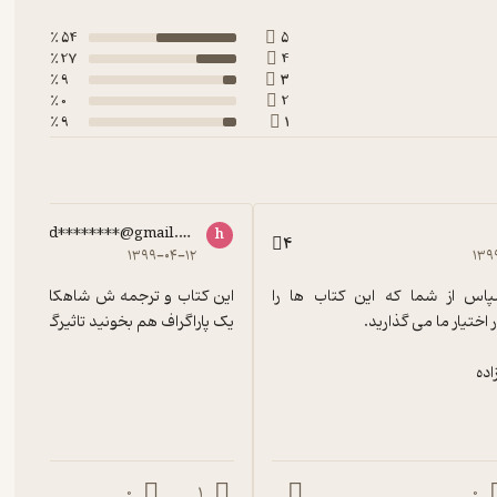
54 ٪
5
27 ٪
4
9 ٪
3
0 ٪
2
9 ٪
1
had********@gmail.com
h
4
۱۳۹۹-۰۴-۱۲
۱۳۹
ممنون و سپاس از شما که این کتاب ها را 
یک پاراگراف هم بخونید تاثیرگزاره
کرده است
اده
0
1
0