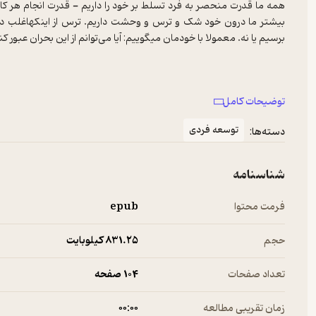
همه ما قدرت منحصر به فرد تسلط بر خود را داریم - قدرت انجام هر کار
بیشتر ما درون خود شک و ترس و وحشت داریم. ترس از اینکهاغلب در راه
برسیم یا نه. معمولا با خودمان میگوییم: آیا می‌توانم از این بحران عبور 
وین دایر، نویسنده پرفروش و مشهور
توضیحات کامل
رفتارهای ما در رسیدن به موفقیت و آرامش تاثیرگذار است. کتاب حاضر 
زندگی خود را همان‌طور که می‌خواهید تغییر دهید و زندگی کنید - فقط بها
توسعه فردی
دسته‌ها:
شناسنامه
فرمت محتوا
epub
‌درباره‌ی کتاب ۱۰ رمز موفقیت و آرامش درون اثر وین دایر
حجم
831.۲۵ کیلوبایت
کتاب ده 
تعداد صفحات
104 صفحه
دسته کتاب‌های روانشناسی موفقیت قرار می‌گیرد. نویسنده در کتاب ده ر
زمان تقریبی مطالعه
۰۰:۰۰