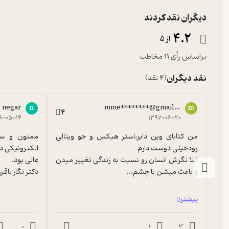
دیگران نقد کردند
رمز دوم: تا زمانی که نغمه‌ای در دل دارید باید زنده بمانید
4.2
از 5
براساس رأی 11 مخاطب
رمز سوم: شما نمی‌توانید چیزی را که ندارید، ببخشید
نقد دیگران
(4 نقد)
رمز چهارم: ارزش سکوت و آرامش را بدانید
negar
mme********@gmail.com
n
m
4
۹-۰۵-۱۴
۱۳۹۷-۰۶-۲۰
رمز پنجم: گذشته‌ی خود را رها کنید
من کتابای وین دایر،استر هیکس و جو ویتالی 
کلا نگرش انسان رو نسبت به زندگی تغییر میدن 
رمز ششم: نمی‌توانید مسائل را با همان ذهنی حل کنید که آن‌ها را ایجاد 
و باعث میشن با چشم...
دکتر نگار باقرز
بیشتر
رمز هفتم: هیچ عصبانیتی قابل توجیه نیست
0
1
3