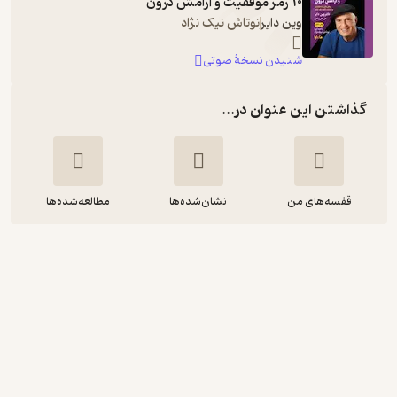
10 رمز موفقیت و آرامش درون
وین دایر
نوتاش نیک نژاد
شنیدن نسخۀ صوتی
گذاشتن این عنوان در...
قفسه‌های من
نشان‌شده‌ها
مطالعه‌شده‌ها
10 رمز موفقیت و آرامش درون
وین دایر
علی علی پناهی
انتشارات لیوسا
50,000
4.2
(11)
تومان