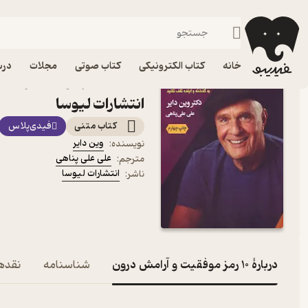
توسعه فردی
فیدیبو
کتاب الکترونیکی
روانشناسی
خانه
کتاب الکترونیکی
کتاب صوتی
مجلات
درس
کتاب 10 رمز موفقیت و 
انتشارات لیوسا
کتاب متنی
فیدی‌پلاس
وین دایر
نویسنده
:
علی علی پناهی
مترجم
:
انتشارات لیوسا
ناشر
:
دربارۀ 10 رمز موفقیت و آرامش درون
شناسنامه
نقدها