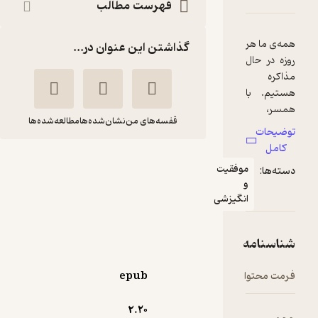
فهرست مطالب
گذاشتن این عنوان در...
قفسه‌های من
نشان‌شده‌ها
مطالعه‌شده‌ها
جواب مثبت بگیریم
وفقیت
ویلیام
مهرداد
یوری
فروزنده
نگیزشی
انتشارات آموخته
آموزنده 🦉
(
1
)
3.6
(39)
epub
204,000
تومان
2.۲۰