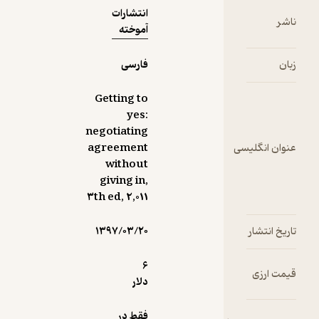
انتشارات
آموخته
فارسی
‎Getting to
yes:
negotiating
سی
agreement
without
giving in,
۳th ed, 2,011
۱۳۹۷/۰۳/۲۰
6
دلار
فقط در