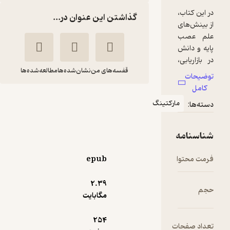
گذاشتن این عنوان در...
قفسه‌های من
نشان‌شده‌ها
مطالعه‌شده‌ها
برندسازی عصب پایه
تینگ
پیتر
حسین علی
استیدل
سلطانی
نشر کتاب مهربان
epub
7,500
5
(2)
تومان
2.۳۹
مگابایت
254