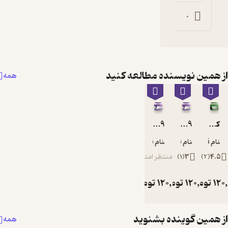
0
ه مطالعه کنید
همه
9 راز موفقیت
ی
نام قربانی
ظر امتیاز
ن
12
تومان
 بشنوید
همه