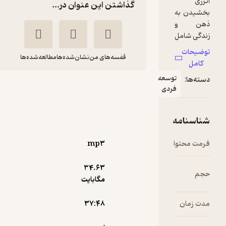
گذاشتن این عنوان در...
قفسه‌های من
نشان‌شده‌ها
مطالعه‌شده‌ها
عه
انرژی بخشیدن به
ی
ذهن و زندگی
لری آیورسان
بهنام قربانی
رادیو مثبت
mp۳
120,000
3
(1)
تومان
34.۶۳
مگابایت
۳۷:۴۸
دریافت از
نمونه