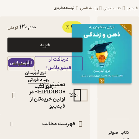
توسعه فردی
روانشناسی
120,000
3
کتاب صوتی انرژی
(1)
تومان
بخشیدن به ذهن و
خرید
زندگی اثر لری آیورسان
دریافت از
کتاب
نمونه
فیدی‌پلاس
صوتی
فیدی‌پلاس!
لری آیورسان
نویسنده
:
بهنام قربانی
گوینده
:
تخفیف با کد
رادیو مثبت
ناشر
:
«HIFIDIBO» در
%
50
اولین خریدتان از
فیدیبو
 بخشیدن به ذهن و زندگی
ه
ا و امتیازها
فهرست مطالب