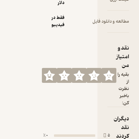
دلار
فقط در
 فایل
فیدیبو
0 ٪