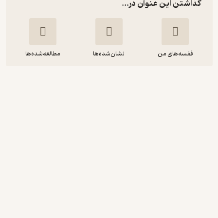
گذاشتن این عنوان در...
قفسه‌های من
نشان‌شده‌ها
مطالعه‌شده‌ها
قطار پرنده
جاناکی سوریا راچچی
عادله نهاوندیان
آوارسا
آرامش‌بخش 🌱
(
5
)
4
(109)
10,000
تومان
دریافت از فیدی‌پلاس!
نمونه