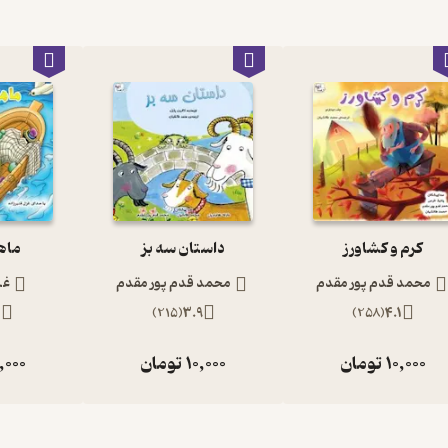
کرم و کشاورز
داستان سه بز
ماه
محمد قدم پور مقدم
محمد قدم پور مقدم
غز
2
)
215
(
3.9
)
258
(
4.1
10,000
تومان
10,000
تومان
,000