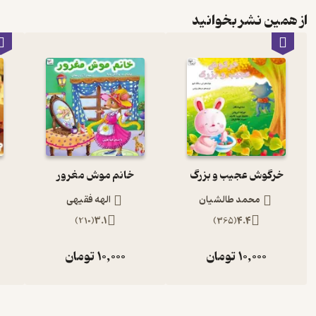
از همین نشر بخوانید
خرگوش عجیب و بزرگ
خانم موش مغرور
محمد طالشیان
الهه فقیهی
)
210
(
3.1
)
365
(
4.4
10,000
تومان
10,000
تومان