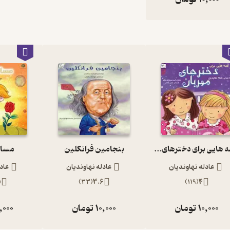
قصه هایی برای دخترهای مهربان
بنجامین فرانکلین
مساف
عادله نهاوندیان
عادله نهاوندیان
عاد
5
)
33
(
3.6
)
119
(
4
10,000
تومان
10,000
تومان
,000