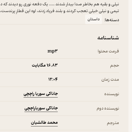
تیمی و نیلی خیلی تعجب کردند و بلند فریاد زدند، اوه این قطارِ پرندست،
داستان
دسته‌ها:
شناسنامه
فرمت محتوا
mp۳
حجم
16.۸۳ مگابایت
مدت زمان
۱۲:۰۴
جاناکی سوریا راچچی
نویسنده
جاناکی سوریاراچچی
نویسنده دوم
محمد طالشیان
مترجم