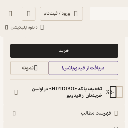
ورود / ثبت‌نام
آرامش‌بخش 🌱
(
5
)
4
(109)
دانلود اپلیکیشن
10,000
تومان
خرید
دریافت از فیدی‌پلاس!
نمونه
تخفیف با کد «HIFIDIBO» در اولین
%
50
خریدتان از فیدیبو
فهرست مطالب