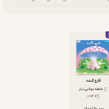
قارچ گنده
عاطفه مولایی تبار
)
6
(
3.7
10,000
تومان