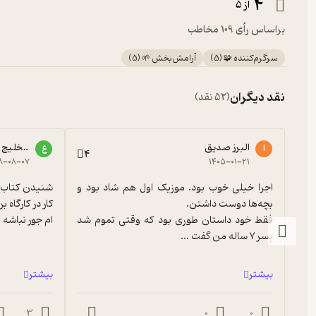
4
از 5
براساس رأی 109 مخاطب
سرگرم‌کننده 🧩
(
5
)
آرامش‌بخش 🌱
(
5
)
نقد دیگران
(52 نقد)
البرز صدیق
عمو خلیج 
ا
ع
4
۸-۰۸-۰۷
۱۴۰۵-۰۱-۲۱
اجرا خیلی خوب بود. موزیک اول هم شاد بود و 
فقط خود داستان طوری بود که وقتی تموم شد 
ام جور نباشه و
پسر ۷ ساله من گفت ...
بیشتر
بیشتر
3
0
0