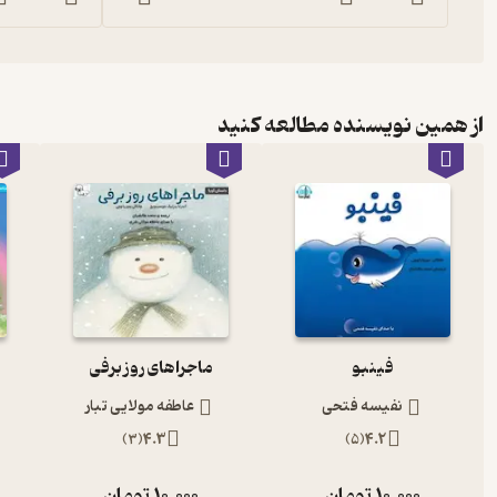
از همین نویسنده مطالعه کنید
فینبو
ماجراهای روز برفی
نفیسه فتحی
عاطفه مولایی تبار
)
3
(
4.3
)
5
(
4.2
10,000
تومان
10,000
تومان