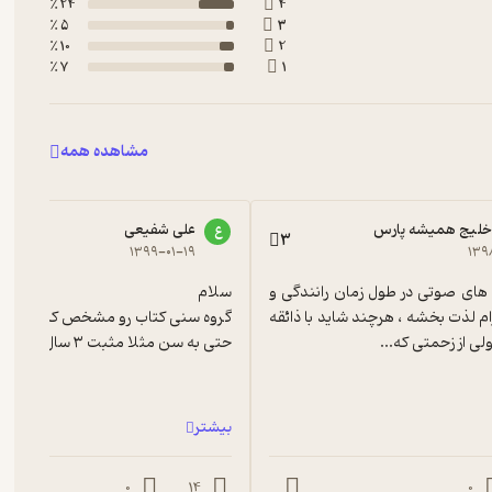
24 ٪
4
5 ٪
3
10 ٪
2
7 ٪
1
مشاهده همه
خلیج همیشه پارس
علی شفیعی
ع
3
۱۳۹۹-۰۱-۱۹
۱۳۹
شنیدن کتاب های صوتی در طول زمان رانندگی و 
کار در کارگاه برام لذت بخشه ، هرچند شاید با ذائقه 
لی از زحمتی که...
حتی به سن مثلا مثبت ۳ سال...
بیشتر
0
14
0