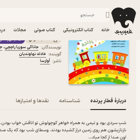
داستان
فیدیبو
کتاب صوتی
کودک
کتاب صوتی قطار پرنده اث
خانه
کتاب الکترونیکی
کتاب صوتی
مجلات
درس
کتاب صوتی
فیدی‌پلاس
جاناکی سوریا راچچی
،
جا
نویسندگان
:
عادله نهاوندیان
گوینده
:
آوارسا
ناشر
:
دربارۀ قطار پرنده
شناسنامه
نقدها و امتیازها
شبِ سردی بود و تیمی به همراه خواهر کوچولوش تو اتاقش خواب بودن.
نازنازیشون هم روی زمین دراز کشیده بودند. وسطای شب بود که یک صدای