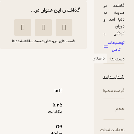
گذاشتن این عنوان در...
قفسه‌های من
نشان‌شده‌ها
مطالعه‌شده‌ها
بهترین مادران
استان
محمد مهاجرانی
انتشارات مدرسه
pdf
6,250
5
(2)
تومان
5.۳۵
مگابایت
149
دریافت از
ت
نمونه
صفحه