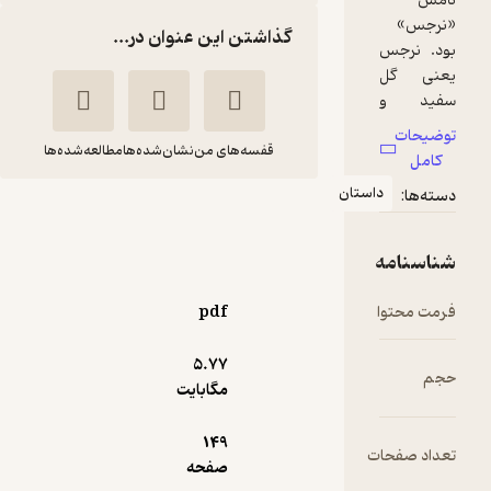
گذاشتن این عنوان در...
قفسه‌های من
نشان‌شده‌ها
مطالعه‌شده‌ها
استان
بهترین مادران
محمد مهاجرانی
انتشارات مدرسه
pdf
6,250
4.8
(5)
تومان
5.۷۷
مگابایت
149
ت
دریافت از
صفحه
نمونه