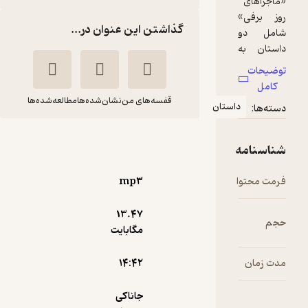
گذاشتن این عنوان در...
قفسه‌های من
نشان‌شده‌ها
مطالعه‌شده‌ها
ان
ماجراهای روز برفی
جاناکی سوریا
عاطفه
راچچی
مولایی تبار
mp۳
آوارسا
13.۴۷
مگابایت
آموزنده 🦉
(
1
)
4.3
(3)
10,000
۱۴:۴۲
تومان
جاناکی