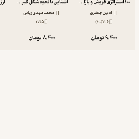
100 استراتژی فروش و بازاریابی در ایران
آشنایی با نحوه شکل گیری و مدیریت شرکت های هلدینگ جلد 8
ارز
امین جعفری
محمدمهدی ربانی
)
7
(
5
)
20
(
3.6
9,400
تومان
8,400
تومان