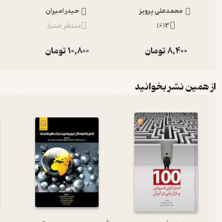
محمدعلی پرویز
حیدر امیران
3
(
6
)
منتظر امتیاز
8,400
تومان
10,800
تومان
از همین نشر بخوانید