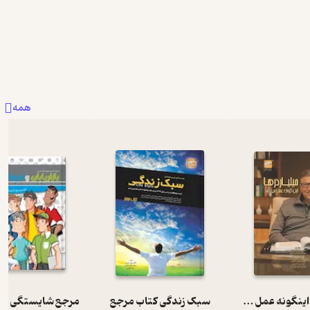
همه
ﻣﯿﻠﯿﺎردرﻫﺎ اﯾﻨﮕﻮﻧﻪ ﻋﻤﻞ ﻣﻰ ﮐﻨﻨﺪ
سبک زندگی کتاب مرجع