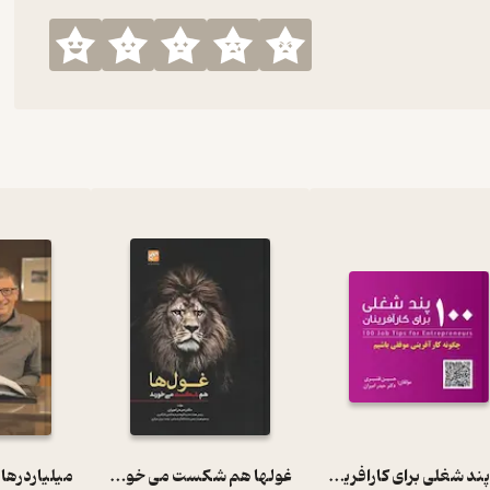
100 پند شغلی برای کارافرینان
غولها هم شکست می خورند