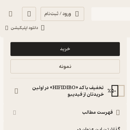
ورود / ثبت‌نام
دانلود اپلیکیشن
55,000
منتظر امتیاز
تومان
خرید
نمونه
تخفیف با کد «HIFIDIBO» در اولین
%
50
خریدتان از فیدیبو
فهرست مطالب
گذاشتن این عنوان در...