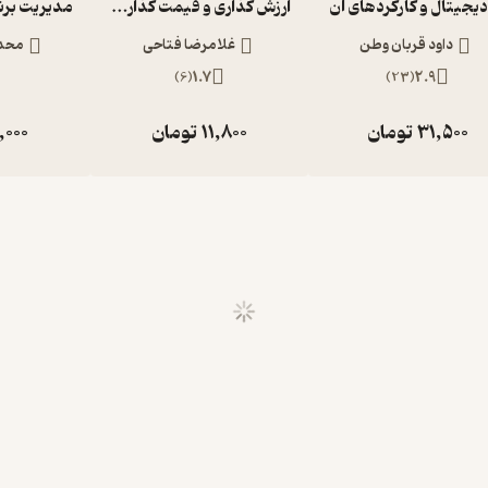
 دیجیتال و کارکردهای آن
ارزش گذاری و قیمت گذاری استارت آپ ها
داود قربان وطن
غلامرضا فتاحی
محد
)
6
(
1.7
)
23
(
2.9
31,500
تومان
11,800
تومان
,000