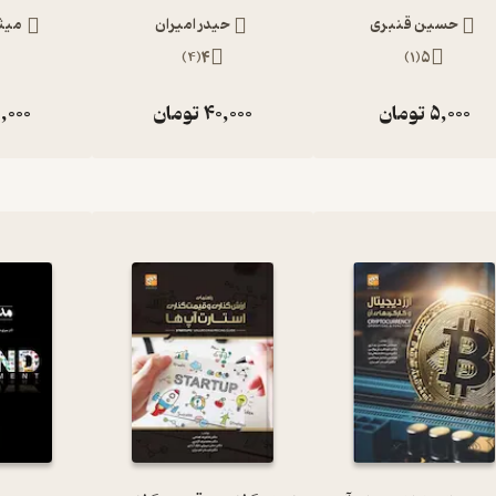
حسین قنبری
حیدر امیران
میث
)
4
(
4
)
1
(
5
5,000
تومان
40,000
تومان
,000