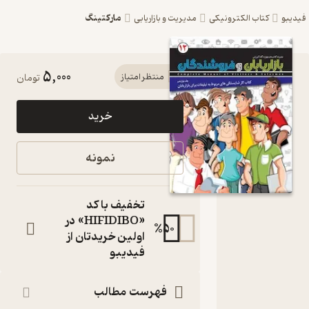
مارکتینگ
یبو
کتاب الکترونیکی
مدیریت و بازاریابی
5,000
کتاب کار
منتظر امتیاز
تومان
شایستگی
خرید
های
مربوط به
نمونه
تبلیغات
برای
تخفیف با کد
بازریابان
«HIFIDIBO» در
%
50
اولین خریدتان از
جلد 12 اثر
فیدیبو
حیدر
امیران
فهرست مطالب