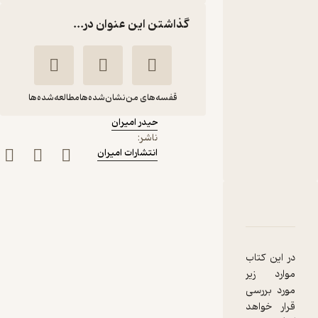
نشر
گذاشتن این عنوان در...
انتشارات
امیران
کتاب
متنی
قفسه‌های من
نشان‌شده‌ها
مطالعه‌شده‌ها
نویسنده
:
حیدر امیران
کار شایستگی های
ناشر
:
انتشارات امیران
مربوط به تبلیغات
برای بازریابان جلد 12
حیدر امیران
دربارۀ کار شایستگی های مربوط به تبلیغات برای بازریابان جلد 12
شناسنامه
نقدها و امتیازها
انتشارات امیران
در این کتاب
5,000
منتظر امتیاز
تومان
موارد زیر
مورد بررسی
قرار خواهد