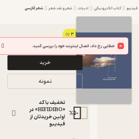
شعر فارسی
یبو
کتاب الکترونیکی
ادبیات
شعر و نقد شعر
3
کتاب
(1)
1,350
1,500
٪
10
تومان
اینک تو را
خطایی رخ داد، اتصال اینترنت خود را بررسی کنید.
به یاد می
خرید
آورم اثر
ندا
نمونه
میرزاده
نشر
تخفیف با کد
نوشته
«HIFIDIBO» در
%
50
اولین خریدتان از
کتاب
فیدیبو
متنی
نویسنده
: