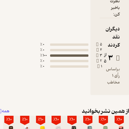
نظرت
باخبر
کن:
دیگران
نقد
کردند
0 ٪
5
0 ٪
4
از
3
100 ٪
3
0 ٪
2
5
0 ٪
1
براساس
رأی 1
مخاطب
همین نشر بخوانید
همه
٪10
٪10
٪10
٪10
٪10
٪10
٪10
٪10