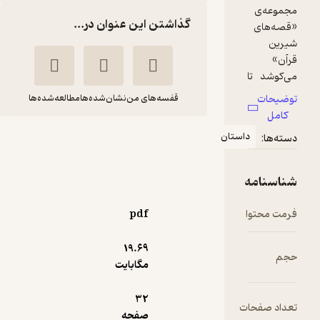
گذاشتن این عنوان در...
قفسه‌های من
نشان‌شده‌ها
مطالعه‌شده‌ها
استان
سگ اصحاب کهف
مهری ماهوتی
انتشارات مدرسه
pdf
12,500
4.3
(3)
تومان
19.۶۹
مگابایت
32
دریافت از
ت
صفحه
نمونه