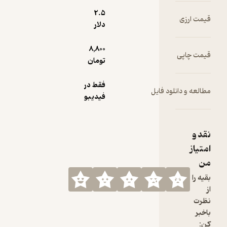
2.۵
دلار
8,800
تومان
فقط در
ود فایل
فیدیبو