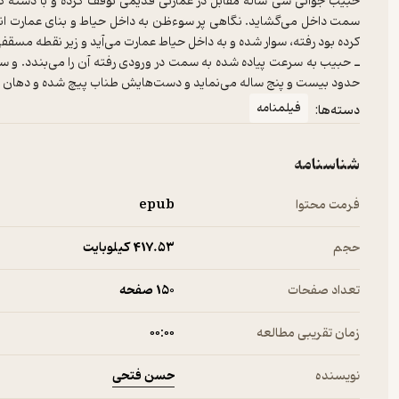
حبیب جوانی سی ساله مقابل در عمارتی قدیمی توقف کرده و با دسته کلی
سمت داخل می‌گشاید. نگاهی پر سوءظن به داخل حیاط و بنای عمارت ان
ـ حبیب به سرعت پیاده شده به سمت در ورودی رفته آن را می‌بندد. و س
حدود بیست و پنج ساله می‌نماید و دست‌هایش طناب پیچ شده و دهان بند
فیلمنامه
دسته‌ها:
شناسنامه
فرمت محتوا
epub
حجم
417.۵۳ کیلوبایت
تعداد صفحات
150 صفحه
زمان تقریبی مطالعه
۰۰:۰۰
حسن فتحی
نویسنده