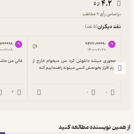
4.2
از 5
براساس رأی 9 مخاطب
نقد دیگران
(5 نقد)
7****8
93620****0
9
9
1
۰۰-۰۷-۰۸
۱۴۰۰-۰۷-۲۸
چجوری میشه دانلوش کرد من میخوام خارج از 
عالی من عاش
نرم افزار بخونمش کسی میتونه راهنماییم کنه
2
0
0
از همین نویسنده مطالعه کنید