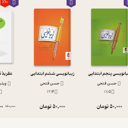
٪10
بانویسی پنجم ابتدایی
زیبانویسی ششم ابتدایی
نظریۀ م
حسن فتحی
حسن فتحی
ویلی
)
4
(
4
)
1
(
5
50,000
تومان
50,000
تومان
00
160,000