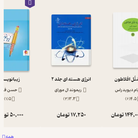
ُثُل افلاطون
انرژی هسته ای جلد 2
زیبانویسی
ام دیوید راس
ریموند ال مورای
حسن فتح
)
1
(
5
)
3
(
3.3
)
6
(
4.5
144,0
تومان
17,250
تومان
50,000
توما
همه