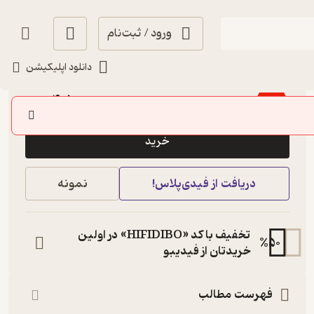
ورود / ثبت‌نام
دانلود اپلیکیشن
4.2
(9)
4,500
15,000
٪
70
تومان
خرید
دریافت از فیدی‌پلاس!
نمونه
تخفیف با کد «HIFIDIBO» در اولین
%
50
خریدتان از فیدیبو
فهرست مطالب