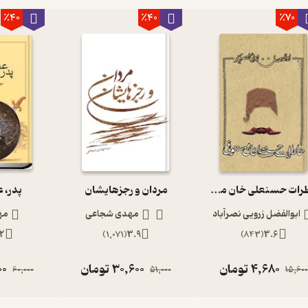
٪40
٪40
٪70
خاطرات حسنعلی خان مستوفی
مردان و رجزهایشان
پدر، 
ابوالفضل زرویی نصرآباد
مهدی شجاعی
مه
2
)
1,071
(
3.9
)
843
(
3.6
4,680
تومان
30,600
تومان
00
60,000
51,000
15,600