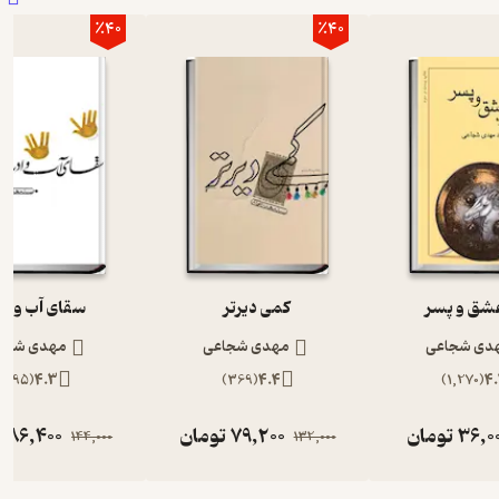
٪40
٪40
عشق و پسر
کمی دیرتر
سقای آب و ا
دی شجاعی
مهدی شجاعی
مهدی شجا
)
895
(
4.3
)
369
(
4.4
)
1,270
(
4.
36,0
تومان
79,200
تومان
86,400
ت
144,000
132,000