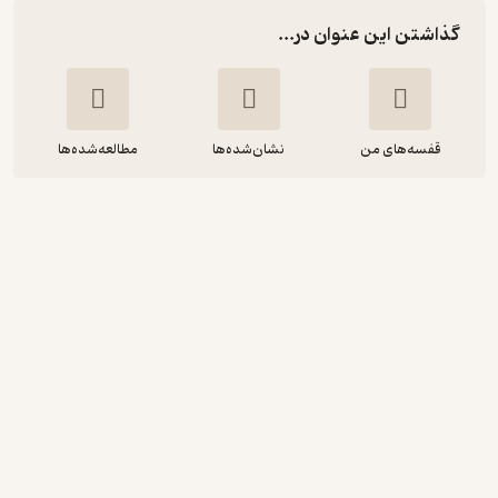
گذاشتن این عنوان در...
قفسه‌های من
نشان‌شده‌ها
مطالعه‌شده‌ها
پست چی سه بار در نمی زند
حسن فتحی
انتشارات کتاب نیستان هنر
4.2
(9)
4,500
15,000
٪
70
تومان