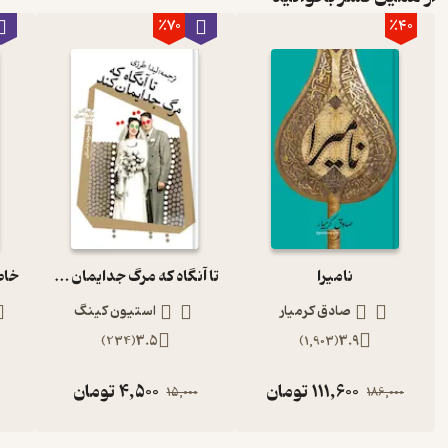
٪70
٪40
نامیرا
تا آنگاه که مرگ جدایمان کند
صادق کرمیار
استیون کینگ
)
234
(
3.5
)
1,903
(
3.9
111,600
تومان
4,500
تومان
15,000
186,000