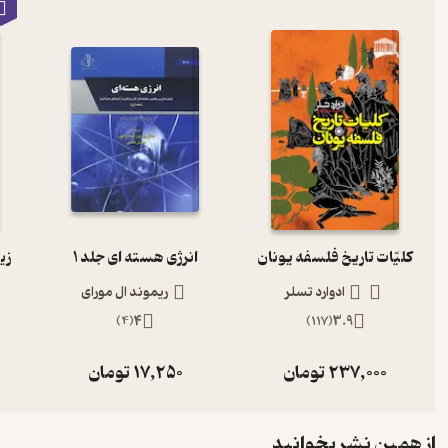
کلیّات تاریخ فلسفه یونان
انرژی هسته ای جلد 1
زی
ادوارد تسلر
ریموند ال مورای
)
4
(
4
)
117
(
3.9
237,000
تومان
17,250
تومان
از همین نشر بخوانید