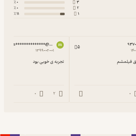
0 ٪
3
0 ٪
2
11 ٪
1
m.s**************@gmail.com
9370
m
5
۱۳۹۹-۰۲-۰۱
۱۴
ق فیلمشم
تجربه ی خوبی بود
0
2
0