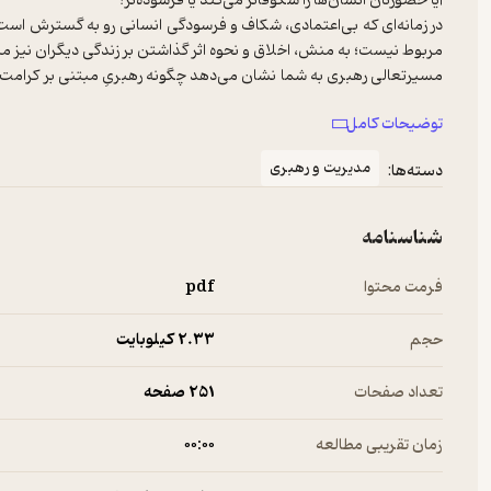
آیا حضورتان انسان‌ها را شکوفاتر می‌کند یا فرسوده‌تر؟
در زمانه‌ای که بی‌اعتمادی، شکاف و فرسودگی انسانی رو به گسترش اس
مربوط نیست؛ به منش، اخلاق و نحوه اثر گذاشتن بر زندگی دیگران نیز م
مسیرتعالی رهبری به شما نشان می‌دهد چگونه رهبریِ مبتنی بر کرامت انس
اثری مثبت و ماندگار برای رهبران و دایره ارتباطاتش بر جای بگذارد.
توضیحات کامل
مدیریت و رهبری
دسته‌ها:
شناسنامه
فرمت محتوا
pdf
حجم
2.۳۳ کیلوبایت
تعداد صفحات
251 صفحه
زمان تقریبی مطالعه
۰۰:۰۰