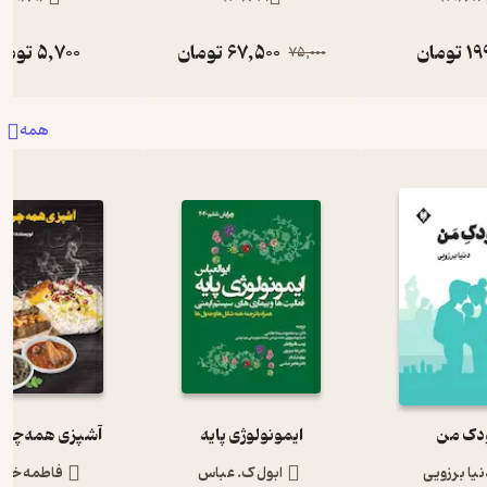
19
تومان
67,500
تومان
5,700
توما
75,000
همه
دک من
ایمونولوژی پایه
آشپزی همه‌چی 
نیا برزویی
ابول ک. عباس
فاطمه خزا