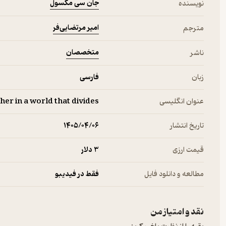
جان سی مکسول
نویسنده
امیر مرتضایی‌فر
مترجم
متخصصان
ناشر
زبان
فارسی
عنوان انگلیسی
er in a world that divides
تاریخ انتشار
۱۴۰۵/۰۴/۰۶
قیمت ارزی
3 دلار
مطالعه و دانلود فایل
فقط در فیدیبو
نقد و امتیاز من