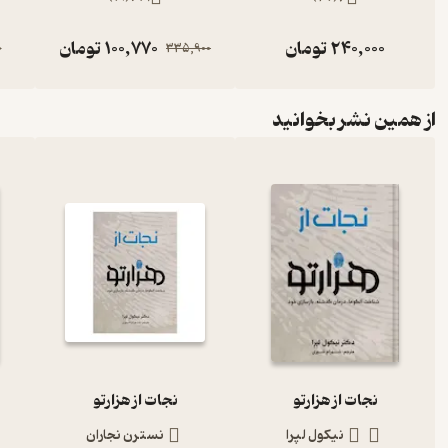
240,000
تومان
100,770
تومان
0
335,900
از همین نشر بخوانید
نجات از هزارتو
نجات از هزارتو
نیکول لپرا
نسترن نجاران