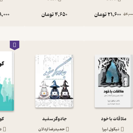
21,600
تومان
4,650
تومان
9,000
54,00
ملاقات با خود
جادوگر سفید
کو
نیکول لپرا
حمیدرضا اردلان
د