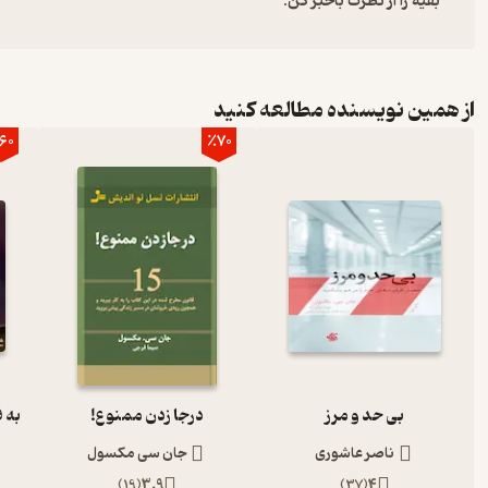
بقیه را از نظرت باخبر کن:
از همین نویسنده مطالعه کنید
60
٪70
بی حد و مرز
درجا زدن ممنوع!
ناصر عاشوری
جان سی مکسول
)
19
(
3.9
)
37
(
4