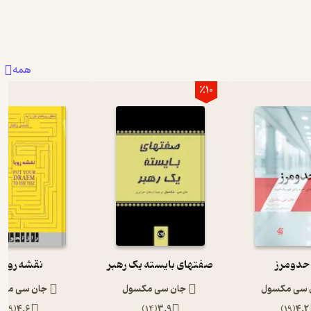
همه
٪10
حدومرز
صفتهای بایسته یک رهبر
نقشه رویا
 سی مکسول
جان سی مکسول
جان سی مک
)
9
(
4.6
)
14
(
3.9
)
19
(
4.2