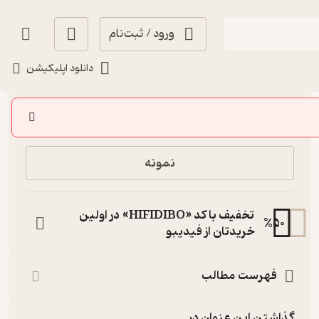
ورود / ثبت‌نام
دانلود اپلیکیشن
245,000
منتظر امتیاز
تومان
خرید
نمونه
تخفیف با کد «HIFIDIBO» در اولین
%
50
خریدتان از فیدیبو
فهرست مطالب
گذاشتن این عنوان در...