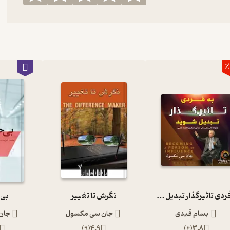
٪
به فردی تاثیرگذار تبدیل شوید
نگرش تا تغییر
بی 
بسام قیدی
جان سی مکسول
جان
)
9
(
4.9
)
6
(
3.8