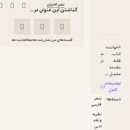
نشر اختران
گذاشتن این عنوان در...
دربارۀ یا مرگ یا تجدد
شناسنامه
نقدها و امتیازها
قفسه‌های من
نشان‌شده‌ها
مطالعه‌شده‌ها
«خواننده
کتاب، نه
یا مرگ یا تجدد
فقط در
ماشاءالله آجودانی
مقدمه
مفصل...،
نشر اختران
بلکه در
توضیحات
بخشهای
کامل
مختلف
135,000
منتظر امتیاز
تومان
شعر
دسته‌ها:
کتاب نیز با
فارسی
آراء جدید
درباره
نظریه
و نقد
شاعران و
ادبی
نویسندگان