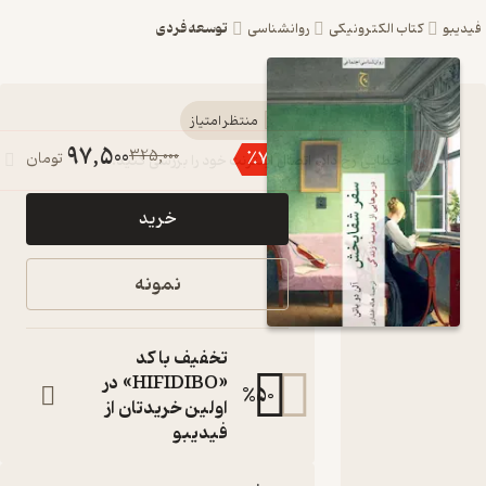
توسعه فردی
یبو
کتاب الکترونیکی
روانشناسی
کتاب سفر
منتظر امتیاز
97,500
325,000
٪
70
تومان
شفابخش
اثر آلن
خرید
دوباتن
نشر
نمونه
انتشارات
چترنگ
تخفیف با کد
درس‌هایی از
«HIFIDIBO» در
%
50
مدرسه زندگی
اولین خریدتان از
کتاب
فیدیبو
متنی
نویسنده
: