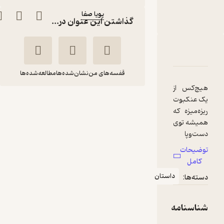
آهنگساز
:
پویا صفا
گذاشتن این عنوان در...
دربارۀ سیلوی
شناسنامه
نقدها و امتیازها
قفسه‌های من
نشان‌شده‌ها
مطالعه‌شده‌ها
هیچ‌کس از
یک عنکبوت
سیلوی
ریزه‌میزه که
جین ریدی
شیده معاونی
همیشه توی
دست‌وپا
انتشارات مهرسا
باشد،
توضیحات
خوشش
کامل
آرامش‌بخش 🌱
(
1
)
5
(1)
نمی‌آید! اما
داستان
دسته‌ها:
یک روز
18,000
20,000
٪
10
تومان
فکری به
ذهن
شناسنامه
سیلوی