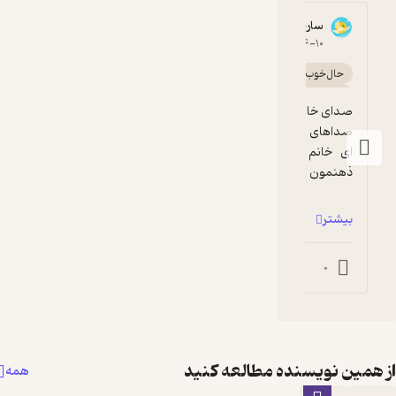
ساره خالقیان
5
۱۴۰۴-۰۶-۱۰
حال‌خوب‌کن ✨
آرامش‌بخش 🌱
اجرای روان 🎙️
سرگرم‌کننده 🧩
گیرا 🧲
آموزنده 🦉
صداهای زمینه و آهنگ ها به همراه اجرای حرفه 
ای خانم معاونی، تصویرپردازی قصه رو توی 
ذهنمون ...
بیشتر
0
0
همین نویسنده مطالعه کنید
همه