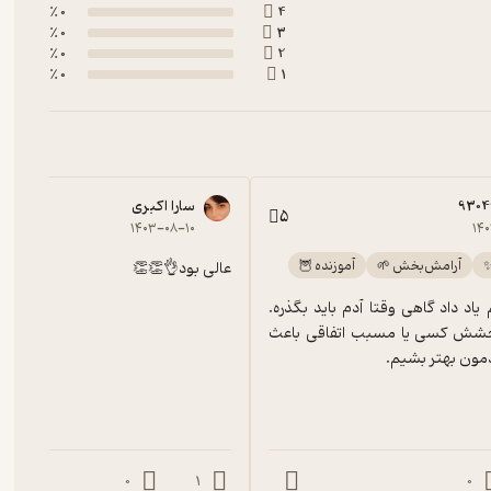
0 ٪
4
0 ٪
3
0 ٪
2
0 ٪
1
9304
سارا اکبری
5
۱۴۰۳-۰۸-۱۰
۱۴
✨
آرامش‌بخش 🌱
آموزنده 🦉
عالی بود👌👏👏
این کتاب بهم یاد داد گاهی وقتا آدم باید بگذره. 
گاهی وقتا بخشش کسی یا مسبب اتفاقی باعث 
مون بهتر بشیم.
0
1
0