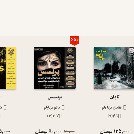
٪50
تاوان
پرنسس
ج
هادی بهاءلو
بانو بهارلو
ها
)
3
(
3.7
)
9
(
4.1
125,000
تومان
90,000
تومان
5,000
180,000