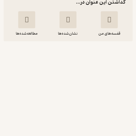
گذاشتن این عنوان در...
قفسه‌های من
نشان‌شده‌ها
مطالعه‌شده‌ها
آنچه را که نمی‌توانی فراموش کنی ببخش
لیزا ترکرست
فاطمه محیط
ورنا
حال‌خوب‌کن ✨
(
3
)
5
(4)
55,000
110,000
٪
50
تومان
نمونه