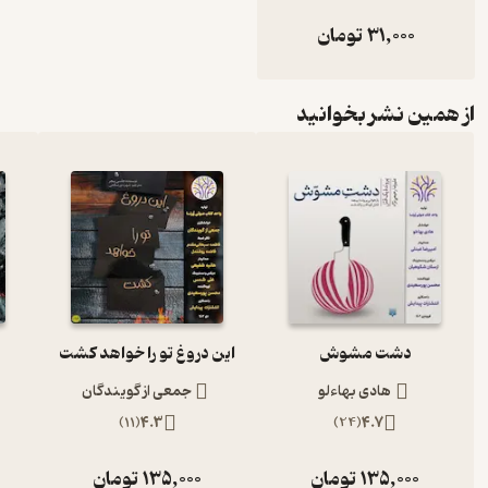
31,000
تومان
از همین نشر بخوانید
دشت مشوش
این دروغ تو را خواهد کشت
هادی بهاءلو
جمعی از گویندگان
)
11
(
4.3
)
24
(
4.7
135,000
تومان
135,000
تومان