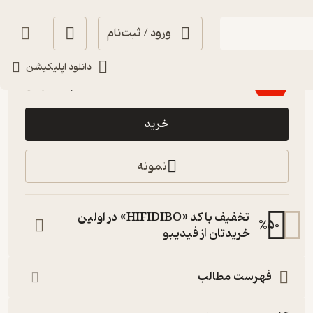
ورود / ثبت‌نام
حال‌خوب‌کن ✨
(
3
)
5
(4)
دانلود اپلیکیشن
55,000
110,000
٪
50
تومان
خرید
نمونه
تخفیف با کد «HIFIDIBO» در اولین
%
50
خریدتان از فیدیبو
فهرست مطالب