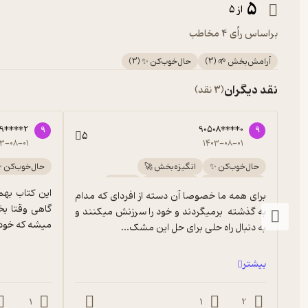
5
از 5
براساس رأی 4 مخاطب
آرامش‌بخش 🌱
(
3
)
حال‌خوب‌کن ✨
(
3
)
نقد دیگران
(3 نقد)
9****2
90508****0
9
9
5
۰۳-۰۸-۰۱
۱۴۰۳-۰۸-۰۱
حال‌خوب‌کن ✨
انگیزه‌بخش 🚀
حال‌خوب‌کن 
اجرای روان 🎙️
آرامش‌بخش 🌱
پربار 🌳
برای همه ما خصوصا آن دسته از افردای که مدام 
گیرا 🧲
آموزنده 🦉
به گذشته  برمیگردند و خود را سرزنش میکنند و 
میشه که خود
به دنبال راه حلی برای حل این مشک...
بیشتر
1
1
2