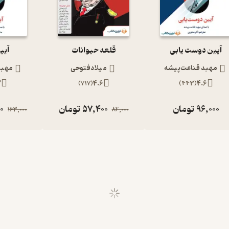
آیین دوست یابی
قلعه حیوانات
آیی
مهبد قناعت‌پیشه
میلادفتوحی
مهبد
7
)
717
(
4.6
)
443
(
4.6
96,000
تومان
57,400
تومان
00
163,000
82,000