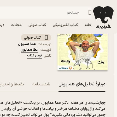
جامعه‌شناسی
فیدیبو
کتاب صوتی
علوم اجتماعی
کتاب صوتی تحلیل‌های هم
خانه
کتاب الکترونیکی
کتاب صوتی
مجلات
درس
اپیزود هشتم: پول
کتاب صوتی
عطا همایون
نویسنده
:
عطا همایون
گوینده
:
نوین کتاب
ناشر
:
دربارۀ تحلیل‌های همایونی
شناسنامه
نقدها و امتیاز
چهارشنبه‌های هر هفته، دکتر عطا همایون، در پادکست «تحلیل‌های همایو
می‌کند و از زوایای مختلف هر خبر و پیامدها و اتفاقات حواشی‌ آن برایمان 
چطور می‌توانیم مشاوره مالی بگیریم؟ پول می‌تواند تعیین‌کننده چه عوام