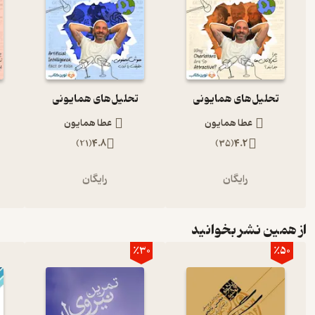
تحلیل‌های همایونی
تحلیل‌های همایونی
عطا همایون
عطا همایون
)
21
(
4.8
)
35
(
4.2
رایگان
رایگان
از همین نشر بخوانید
٪30
٪50