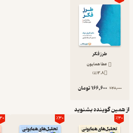
طرز فکر
عطا همایون
)
5
(
3.8
166,600
تومان
238,000
از همین گوینده بشنوید
30
٪30
٪30