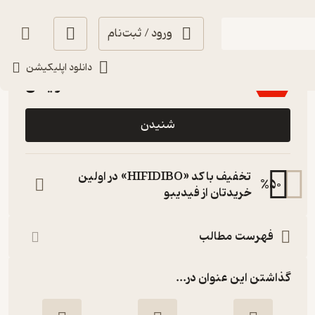
ورود / ثبت‌نام
انگیزه‌بخش 🚀
(
5
)
4.7
(12)
دانلود اپلیکیشن
رایگان
٪
30
شنیدن
تخفیف با کد «HIFIDIBO» در اولین
%
50
خریدتان از فیدیبو
فهرست مطالب
گذاشتن این عنوان در...