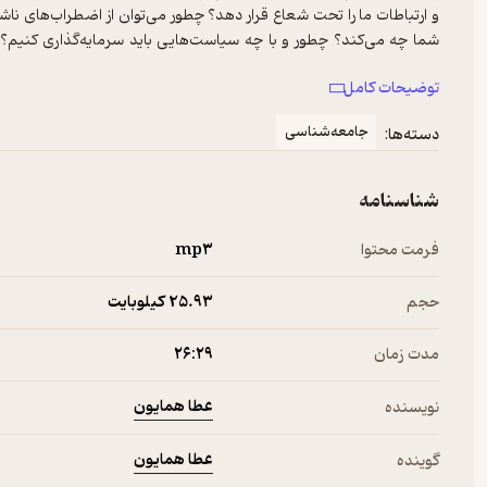
و ارتباطات ما را تحت شعاع قرار دهد؟ چطور می‌توان از اضطراب‌های ناش
شما چه می‌کند؟ چطور و با چه سیاست‌هایی باید سرمایه‌گذاری کنیم؟ کو
خوشبختی می‌آورد؟
توضیحات کامل
در اپیزود هشتم پادکست «تحلیل‌های همایونی»، «پول»، عطا همایون درباره 
ابعادی می‌تواند روی زندگی ما تاثیر بگذارد و آن را زیر و رو کند.
جامعه‌شناسی
دسته‌ها:
دکتر عطا همایون فارع‌التحصیل دانشگاه لیون فرانسه در رشته مدیری
سال‌هاست در عرصه مشاوره مدیریت کسب‌وکارها فعالیت دارد.
شناسنامه
فرمت محتوا
mp۳
حجم
25.۹۳ کیلوبایت
مدت زمان
۲۶:۲۹
عطا همایون
نویسنده
عطا همایون
گوینده