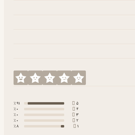
91 ٪
5
0 ٪
4
0 ٪
3
0 ٪
2
8 ٪
1