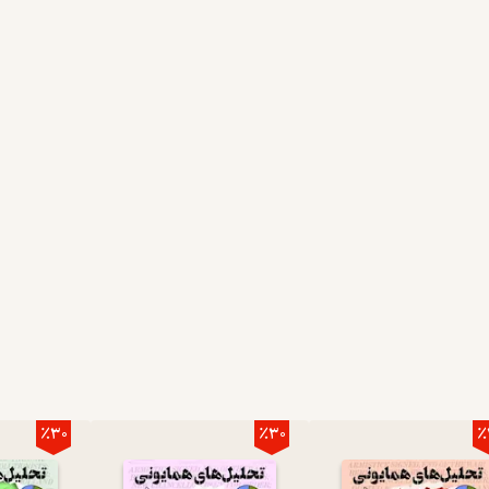
٪30
٪30
٪