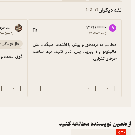
نقد دیگران
(2 نقد)
93612****0
محمد مهد
9
1
۳-۰۵-۰۸
۱۴۰۴-۱۱-۰۵
حال‌خوب‌کن 
مطالب به دردنخور و پیش پا افتاده.. میگه دانش 
آرامش‌بخش 
مالیتونو بالا ببرید. پس انداز کنید. نیم ساعت 
فوق العاده و 
حرفای تکراری
سرگرم‌کننده 
آموزنده 🦉
0
0
0
از همین نویسنده مطالعه کنید
٪30