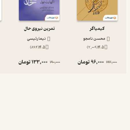
کیمیاگر
تمرین نیروی حال
محسن نامجو
نیما رئیسی
)
894
(
4.5
)
2,009
(
4.5
96,000
تومان
133,000
تومان
190,000
192,000