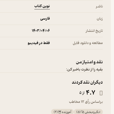
نوین کتاب
ناشر
زبان
فارسی
تاریخ انتشار
۱۴۰۳/۰۴/۰۶
مطالعه و دانلود فایل
فقط در فیدیبو
نقد و امتیاز من
بقیه را از نظرت باخبر کن:
دیگران نقد کردند
4.7
از 5
براساس رأی 12 مخاطب
انگیزه‌بخش 🚀
(
5
)
آموزنده 🦉
(
4
)