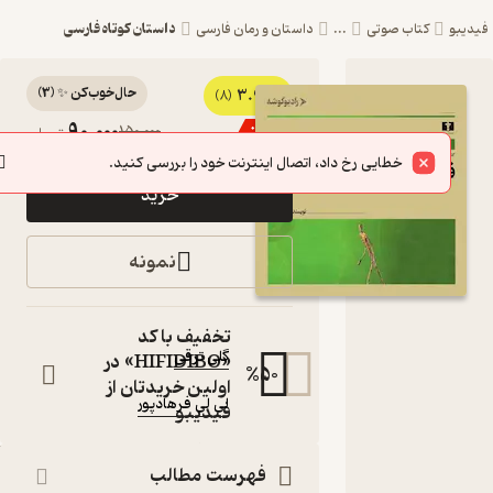
داستان کوتاه فارسی
یبو
کتاب صوتی
...
داستان و رمان فارسی
حال‌خوب‌کن ✨
(
3
)
3.9
کتاب
(8)
90,000
150,000
٪
40
تومان
صوتی
خطایی رخ داد، اتصال اینترنت خود را بررسی کنید.
فرصت
خرید
دوباره اثر
گلی ترقی
نمونه
کتاب
صوتی
نویسنده
:
تخفیف با کد
گلی ترقی
«HIFIDIBO» در
%
50
گوینده
:
اولین خریدتان از
لی لی فرهادپور
فیدیبو
ناشر
:
رادیوگوشه
فهرست مطالب