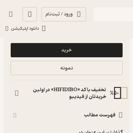
ورود / ثبت‌نام
دانلود اپلیکیشن
107,000
منتظر امتیاز
تومان
خرید
نمونه
تخفیف با کد «HIFIDIBO» در اولین
%
50
خریدتان از فیدیبو
فهرست مطالب
گذاشتن این عنوان در...