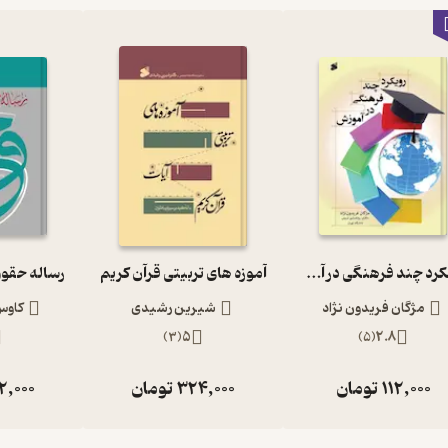
رویکرد چند فرهنگی در آموزش
آموزه های تربیتی قرآن کریم
رساله حقوق
مژگان فریدون نژاد
شیرین رشیدی
کاوس
)
3
(
5
)
5
(
2.8
112,000
تومان
324,000
تومان
2,000