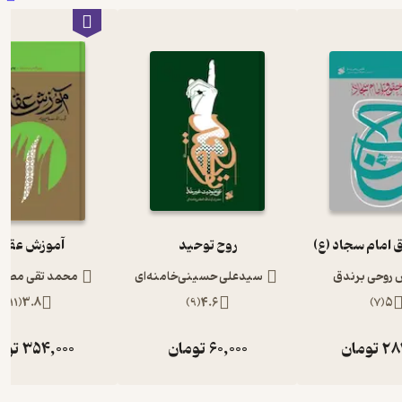
 امام سجاد (ع)
روح توحید
آموزش عقای
 روحی برندق
سیدعلی حسینی‌خامنه‌ای
محمد تقی مصبا
)
11
(
3.8
)
9
(
4.6
)
7
(
5
28
تومان
60,000
تومان
354,000
توم