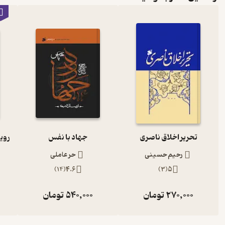
تحریر اخلاق ناصری
جهاد با نفس
رحیم حسینی
حر عاملی
)
14
(
4.6
)
3
(
5
270,000
تومان
540,000
تومان