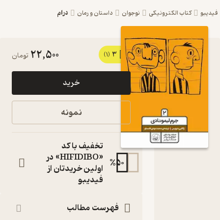
درام
کتاب الکترونیکی
نوجوان
داستان و رمان
22,500
3
کتاب جرم
(1)
تومان
لیمونادی
خرید
جلد 2 اثر
ژاکلین
نمونه
دیویس نشر
انتشارات
تخفیف با کد
کاگو
«HIFIDIBO» در
%
50
اولین خریدتان از
مجموعه خواهر و
فیدیبو
برادر، جنگ برابر
کتاب
متنی
فهرست مطالب
نویسنده
: