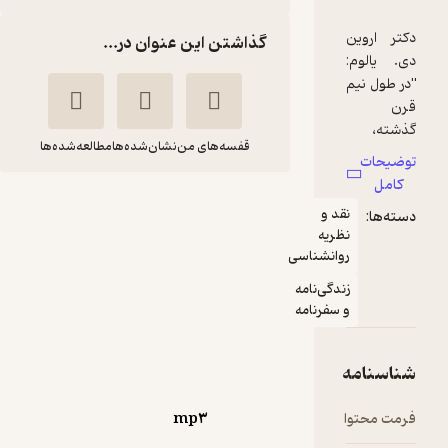
گذاشتن این عنوان در...
قفسه‌های من
نشان‌شده‌ها
مطالعه‌شده‌ها
بهتره با یه نفر
و
مشورت کنی جلد 3
ه
لوری
ویکتوریا
شناسی
گوتلیب
براری
ی‌نامه
رنامه
نشر صوتی پدرام
3
(4)
19,500
65,000
٪
70
تومان
mp۳