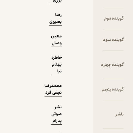
براری
رضا
بصیری
معین
وصال
خاطره
بهنام
نیا
محمدرضا
نجفی فرد
نشر
صوتی
پدرام