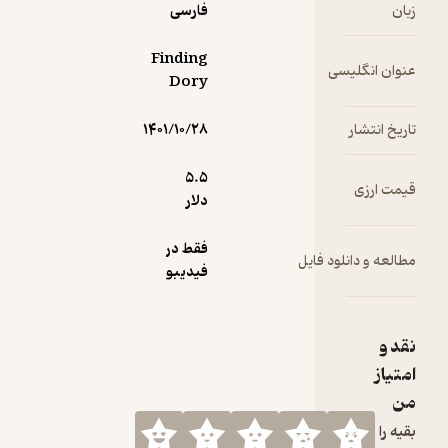
خیلی
زبان
فارسی
خطرناک
باشه، اما در
Finding
عنوان انگلیسی
نهایت وقتی
Dory
می‌بینه
دوری -که
تاریخ انتشار
۱۴۰۱/۱۰/۲۸
شخصیت
جسور و
5.۵
قیمت ارزی
ماجراجویی
دلار
داره-
نمی‌تونه از
فقط در
مطالعه و دانلود فایل
این تصمیم
فیدیبو
دست
بکشه،
تصمیم
نقد و
می‌گیره به
امتیاز
اون در پیدا
کردن پدر و
من
مادرش
بقیه را
کمک کنه.