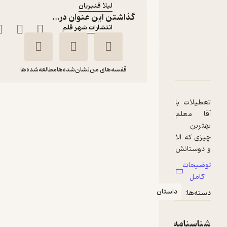
لیلا قنبریان
گذاشتن این عنوان در...
ناشر
:
انتشارات شهر قلم
دربارۀ الا در تعطیلات عجیب
شناسنامه
نقدها و امتیازها
قفسه‌های من
نشان‌شده‌ها
مطالعه‌شده‌ها
الا در تعطیلات عجیب
تعطیلات با
آقا معلم
تیمو پارولا
لیلا قنبریان
بهترین
چیزی که الا
انتشارات شهر قلم
و دوستانش
می ‌توانند
توضیحات
80,000
تصور کنند.
منتظر امتیاز
تومان
کامل
از این جزیره
داستان
دسته‌ها:
به آن جزیره
با کشتی
سفر کردن،
شناسنامه