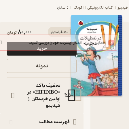
داستان
یبو
کتاب الکترونیکی
کودک
80,000
کتاب الا در
منتظر امتیاز
تومان
تعطیلات
خرید
عجیب اثر
تیمو پارولا
نمونه
نشر
انتشارات
تخفیف با کد
شهر قلم
«HIFIDIBO» در
%
50
اولین خریدتان از
کتاب
فیدیبو
متنی
نویسنده
:
تیمو پارولا
فهرست مطالب
مترجم
: