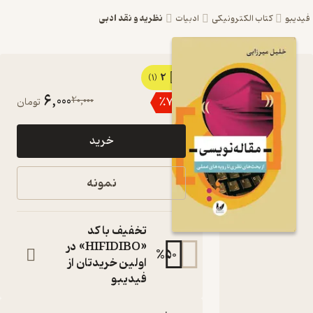
نظریه و نقد ادبی
یبو
کتاب الکترونیکی
ادبیات
2
کتاب
(1)
6,000
20,000
٪
70
تومان
مقاله
نویسی اثر
خرید
خلیل
میرزایی
نمونه
نشر
اندیشه
تخفیف با کد
احسان
«HIFIDIBO» در
%
50
اولین خریدتان از
از بحث های
فیدیبو
نظری تا رویه
های عملی
کتاب